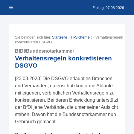
Zum
Menü
Inhalt
Freitag, 07.08.2026
springen
Sie befinden sich hier:
Startseite
»
IT-Sicherheit
»
Verhaltensregeln
konkretisieren DSGVO
BfDI/Bundesnotarkammer
Verhaltensregeln konkretisieren
DSGVO
[23.03.2023] Die DSGVO erlaubt es Branchen
und Verbänden, datenschutzkonforme Abläufe
mit eigenen, verbindlichen Verhaltensregeln zu
konkretisieren. Bei deren Entwicklung unterstützt
der BfDI jene Verbände, die unter seiner Aufsicht
stehen. Davon hat die Bundesnotarkammer nun
Gebrauch gemacht.