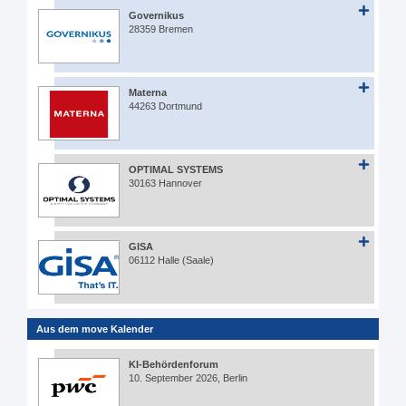
Governikus
28359 Bremen
Materna
44263 Dortmund
OPTIMAL SYSTEMS
30163 Hannover
GISA
06112 Halle (Saale)
Aus dem move Kalender
KI-Behördenforum
10. September 2026, Berlin