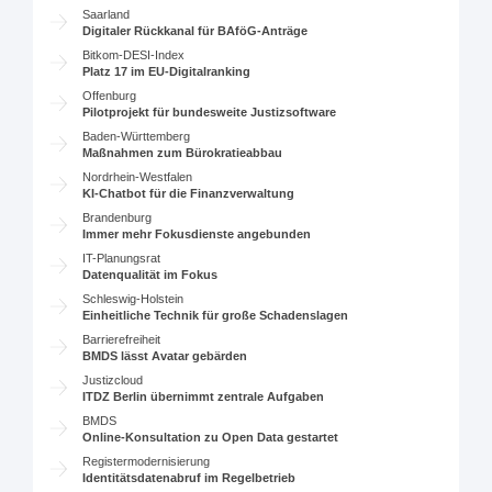
Saarland
Digitaler Rückkanal für BAföG-Anträge
Bitkom-DESI-Index
Platz 17 im EU-Digitalranking
Offenburg
Pilotprojekt für bundesweite Justizsoftware
Baden-Württemberg
Maßnahmen zum Bürokratieabbau
Nordrhein-Westfalen
KI-Chatbot für die Finanzverwaltung
Brandenburg
Immer mehr Fokusdienste angebunden
IT-Planungsrat
Datenqualität im Fokus
Schleswig-Holstein
Einheitliche Technik für große Schadenslagen
Barrierefreiheit
BMDS lässt Avatar gebärden
Justizcloud
ITDZ Berlin übernimmt zentrale Aufgaben
BMDS
Online-Konsultation zu Open Data gestartet
Registermodernisierung
Identitätsdatenabruf im Regelbetrieb