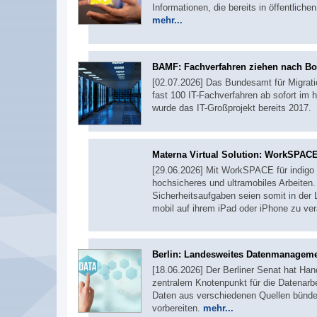
Informationen, die bereits in öffentliche
mehr...
BAMF: Fachverfahren ziehen nach B
[02.07.2026] Das Bundesamt für Migratio
fast 100 IT-Fachverfahren ab sofort i
wurde das IT-Großprojekt bereits 201
Materna Virtual Solution: WorkSPACE
[29.06.2026] Mit WorkSPACE für indigo 
hochsicheres und ultramobiles Arbeiten
Sicherheitsaufgaben seien somit in der 
mobil auf ihrem iPad oder iPhone zu ve
Berlin: Landesweites Datenmanagem
[18.06.2026] Der Berliner Senat hat Ha
zentralem Knotenpunkt für die Datenarbe
Daten aus verschiedenen Quellen bündel
vorbereiten.
mehr...