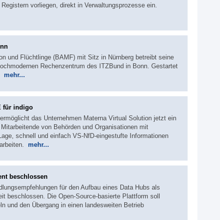
n Registern vorliegen, direkt in Verwaltungsprozesse ein.
onn
n und Flüchtlinge (BAMF) mit Sitz in Nürnberg betreibt seine
m hochmodernen Rechenzentrum des ITZBund in Bonn. Gestartet
7.
mehr...
 für indigo
ermöglicht das Unternehmen Materna Virtual Solution jetzt ein
. Mitarbeitende von Behörden und Organisationen mit
Lage, schnell und einfach VS-NfD-eingestufte Informationen
rarbeiten.
mehr...
ent beschlossen
ndlungsempfehlungen für den Aufbau eines Data Hubs als
it beschlossen. Die Open-Source-basierte Plattform soll
n und den Übergang in einen landesweiten Betrieb