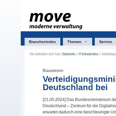
Zum
Inhalt
springen
Branchenindex
Themen
Service
Sie befinden sich hier:
Startseite
»
IT-Infrastruktur
»
Verteidigu
Bauwesen
Verteidigungsminis
Deutschland bei
[21.05.2024] Das Bundesministerium der V
Deutschland – Zentrum für die Digitali
erwartet dadurch eine beschleunigte U