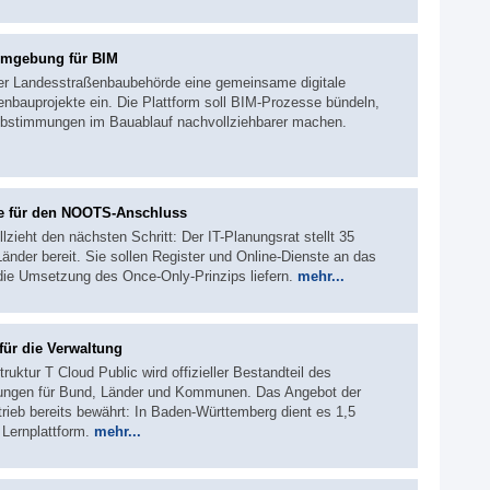
umgebung für BIM
der Landesstraßenbaubehörde eine gemeinsame digitale
bauprojekte ein. Die Plattform soll BIM-Prozesse bündeln,
d Abstimmungen im Bauablauf nachvollziehbarer machen.
te für den NOOTS-Anschluss
ieht den nächsten Schritt: Der IT-Planungsrat stellt 35
Länder bereit. Sie sollen Register und Online-Dienste an das
die Umsetzung des Once-Only-Prinzips liefern.
mehr...
ür die Verwaltung
ruktur T Cloud Public wird offizieller Bestandteil des
tungen für Bund, Länder und Kommunen. Das Angebot der
rieb bereits bewährt: In Baden-Württemberg dient es 1,5
 Lernplattform.
mehr...