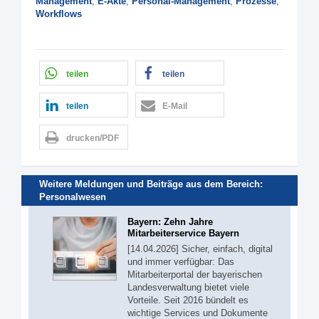
Management
,
E-Akte
,
Personal-Management
,
Prozesse
,
Workflows
teilen
teilen
teilen
E-Mail
drucken/PDF
Weitere Meldungen und Beiträge aus dem Bereich:
Personalwesen
Bayern: Zehn Jahre
Mitarbeiterservice Bayern
[14.04.2026] Sicher, einfach, digital
und immer verfügbar: Das
Mitarbeiterportal der bayerischen
Landesverwaltung bietet viele
Vorteile. Seit 2016 bündelt es
wichtige Services und Dokumente