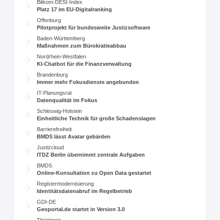
Bitkom-DESI-Index
Platz 17 im EU-Digitalranking
Offenburg
Pilotprojekt für bundesweite Justizsoftware
Baden-Württemberg
Maßnahmen zum Bürokratieabbau
Nordrhein-Westfalen
KI-Chatbot für die Finanzverwaltung
Brandenburg
Immer mehr Fokusdienste angebunden
IT-Planungsrat
Datenqualität im Fokus
Schleswig-Holstein
Einheitliche Technik für große Schadenslagen
Barrierefreiheit
BMDS lässt Avatar gebärden
Justizcloud
ITDZ Berlin übernimmt zentrale Aufgaben
BMDS
Online-Konsultation zu Open Data gestartet
Registermodernisierung
Identitätsdatenabruf im Regelbetrieb
GDI-DE
Geoportal.de startet in Version 3.0