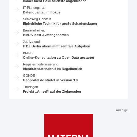
Immer mehr Fokusdienste angebunden
IT-Planungsrat
Datenqualität im Fokus
Schleswig-Holstein
Einheitliche Technik für große Schadenslagen
Barrierefreiheit
BMDS lässt Avatar gebärden
Justizcloud
ITDZ Berlin übernimmt zentrale Aufgaben
BMDS
Online-Konsultation zu Open Data gestartet
Registermodernisierung
Identitätsdatenabruf im Regelbetrieb
GDI-DE
Geoportal.de startet in Version 3.0
Thüringen
Projekt „Amsel“ auf der Zielgeraden
Anzeige