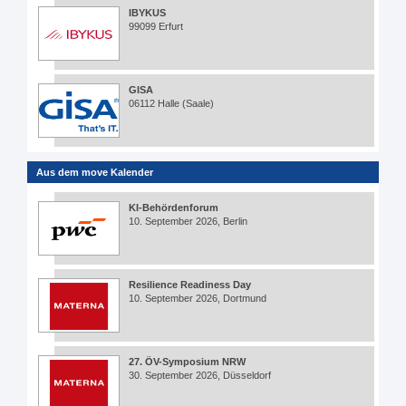
IBYKUS
99099 Erfurt
GISA
06112 Halle (Saale)
Aus dem move Kalender
KI-Behördenforum
10. September 2026, Berlin
Resilience Readiness Day
10. September 2026, Dortmund
27. ÖV-Symposium NRW
30. September 2026, Düsseldorf