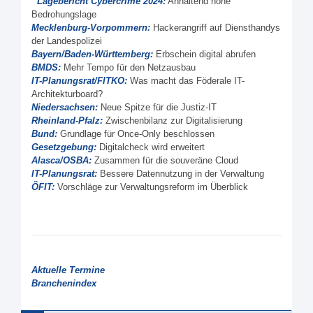
Lagebericht Cybercrime 2024:
Anhaltend hohe
Bedrohungslage
Mecklenburg-Vorpommern:
Hackerangriff auf Diensthandys
der Landespolizei
Bayern/Baden-Württemberg:
Erbschein digital abrufen
BMDS:
Mehr Tempo für den Netzausbau
IT-Planungsrat/FITKO:
Was macht das Föderale IT-
Architekturboard?
Niedersachsen:
Neue Spitze für die Justiz-IT
Rheinland-Pfalz:
Zwischenbilanz zur Digitalisierung
Bund:
Grundlage für Once-Only beschlossen
Gesetzgebung:
Digitalcheck wird erweitert
Alasca/OSBA:
Zusammen für die souveräne Cloud
IT-Planungsrat:
Bessere Datennutzung in der Verwaltung
ÖFIT:
Vorschläge zur Verwaltungsreform im Überblick
Aktuelle Termine
Branchenindex