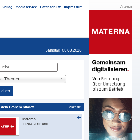
Anzeige
Verlag
Mediaservice
Datenschutz
Impressum
Samstag, 08.08.2026
he
lle Themen
 dem Branchenindex
Anzeige
Materna
44263 Dortmund