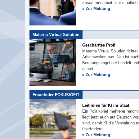
Zusammenarbeit aller staatlich
» Zur Meldung
Materna Virtual Solution
Geschärftes Profil
Materna Virtual Solution richte
Arbeitswelten aus. Neu ist auch
Beratungsangebote bündelt und
richtet.
» Zur Meldung
Fraunhofer FOKUS/ÖFIT
Leitlinien für KI im Staat
Ein Politikbrief mehrerer renom
liegt jetzt auch auf Deutsch vo
sind, damit KI die Verwaltung t
überfordern.
» Zur Meldung