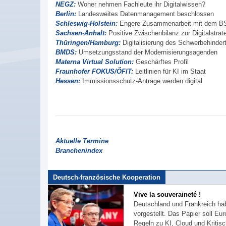
NEGZ:
Woher nehmen Fachleute ihr Digitalwissen?
Berlin:
Landesweites Datenmanagement beschlossen
Schleswig-Holstein:
Engere Zusammenarbeit mit dem B
Sachsen-Anhalt:
Positive Zwischenbilanz zur Digitalstrat
Thüringen/Hamburg:
Digitalisierung des Schwerbehinde
BMDS:
Umsetzungsstand der Modernisierungsagenden
Materna Virtual Solution:
Geschärftes Profil
Fraunhofer FOKUS/ÖFIT:
Leitlinien für KI im Staat
Hessen:
Immissionsschutz-Anträge werden digital
Aktuelle Termine
Branchenindex
Deutsch-französische Kooperation
Vive la souveraineté !
Deutschland und Frankreich hab
vorgestellt. Das Papier soll Eu
Regeln zu KI, Cloud und Kritisc