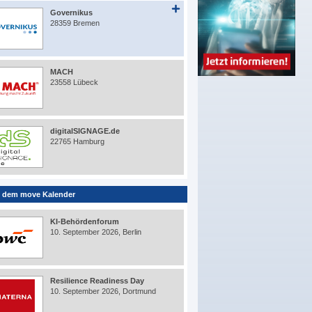
Governikus
28359 Bremen
MACH
23558 Lübeck
digitalSIGNAGE.de
22765 Hamburg
 dem move Kalender
KI-Behördenforum
10. September 2026, Berlin
Resilience Readiness Day
10. September 2026, Dortmund