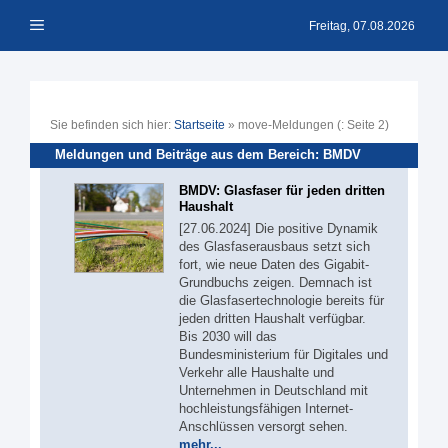
Zum
Menü
Inhalt
Freitag, 07.08.2026
springen
Sie befinden sich hier:
Startseite
»
move-Meldungen
(: Seite 2)
Meldungen und Beiträge aus dem Bereich: BMDV
BMDV: Glasfaser für jeden dritten
Haushalt
[27.06.2024] Die positive Dynamik
des Glasfaserausbaus setzt sich
fort, wie neue Daten des Gigabit-
Grundbuchs zeigen. Demnach ist
die Glasfasertechnologie bereits für
jeden dritten Haushalt verfügbar.
Bis 2030 will das
Bundesministerium für Digitales und
Verkehr alle Haushalte und
Unternehmen in Deutschland mit
hochleistungsfähigen Internet-
Anschlüssen versorgt sehen.
mehr...