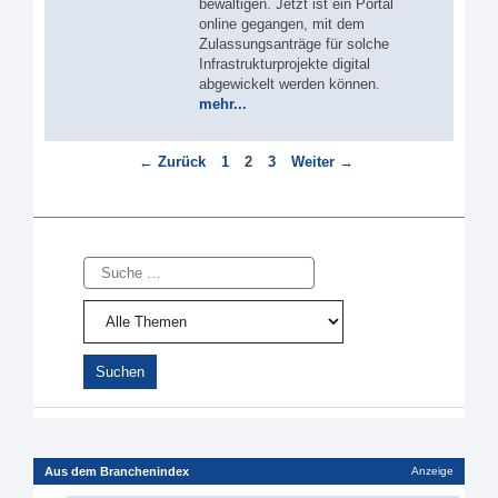
bewältigen. Jetzt ist ein Portal
online gegangen, mit dem
Zulassungsanträge für solche
Infrastrukturprojekte digital
abgewickelt werden können.
mehr...
Seite
Seite
Seite
←
Zurück
1
2
3
Weiter
→
Suche
Aus dem Branchenindex
Anzeige