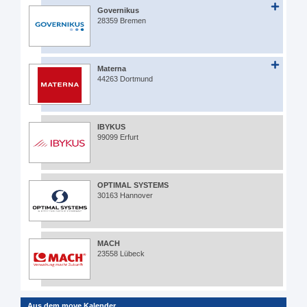
Governikus
28359 Bremen
Materna
44263 Dortmund
IBYKUS
99099 Erfurt
OPTIMAL SYSTEMS
30163 Hannover
MACH
23558 Lübeck
Aus dem move Kalender