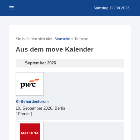
Zum
Menü
Inhalt
Samstag, 08.08.2026
springen
Sie befinden sich hier:
Startseite
»
Termine
Aus dem move Kalender
September 2026
KI-Behördenforum
10. September 2026, Berlin
[ Forum ]