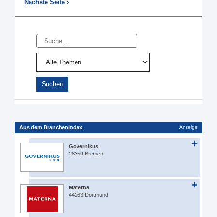
Nächste Seite ›
Suche
Aus dem Branchenindex
Anzeige
Governikus
28359 Bremen
Materna
44263 Dortmund