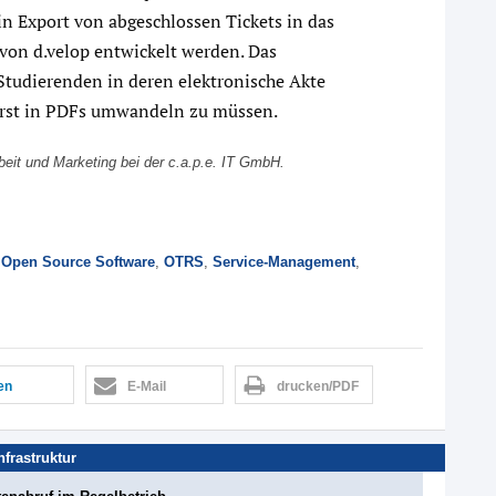
ein Export von abgeschlossen Tickets in das
n d.velop entwickelt werden. Das
 Studierenden in deren elektronische Akte
erst in PDFs umwandeln zu müssen.
arbeit und Marketing bei der c.a.p.e. IT GmbH.
,
Open Source Software
,
OTRS
,
Service-Management
,
len
E-Mail
drucken/PDF
Infrastruktur