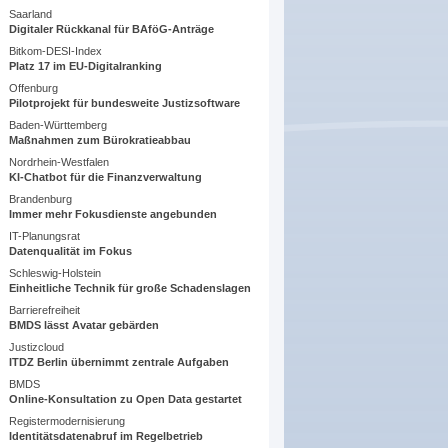
Saarland
Digitaler Rückkanal für BAföG-Anträge
Bitkom-DESI-Index
Platz 17 im EU-Digitalranking
Offenburg
Pilotprojekt für bundesweite Justizsoftware
Baden-Württemberg
Maßnahmen zum Bürokratieabbau
Nordrhein-Westfalen
KI-Chatbot für die Finanzverwaltung
Brandenburg
Immer mehr Fokusdienste angebunden
IT-Planungsrat
Datenqualität im Fokus
Schleswig-Holstein
Einheitliche Technik für große Schadenslagen
Barrierefreiheit
BMDS lässt Avatar gebärden
Justizcloud
ITDZ Berlin übernimmt zentrale Aufgaben
BMDS
Online-Konsultation zu Open Data gestartet
Registermodernisierung
Identitätsdatenabruf im Regelbetrieb