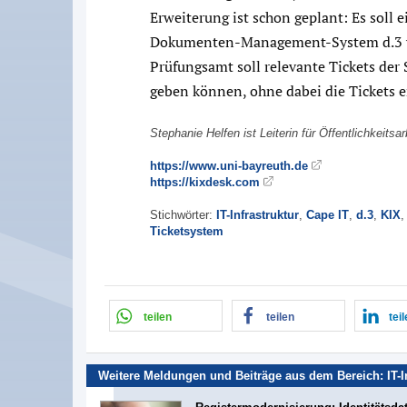
Erweiterung ist schon geplant: Es soll 
Dokumenten-Management-System d.3 vo
Prüfungsamt soll relevante Tickets der
geben können, ohne dabei die Tickets 
Stephanie Helfen ist Leiterin für Öffentlichkeits
https://www.uni-bayreuth.de
https://kixdesk.com
Stichwörter:
IT-Infrastruktur
,
Cape IT
,
d.3
,
KIX
Ticketsystem
teilen
teilen
tei
Weitere Meldungen und Beiträge aus dem Bereich:
IT-