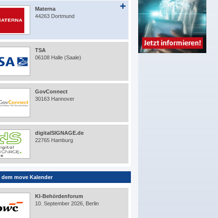
Materna
44263 Dortmund
TSA
06108 Halle (Saale)
GovConnect
30163 Hannover
digitalSIGNAGE.de
22765 Hamburg
 dem move Kalender
KI-Behördenforum
10. September 2026, Berlin