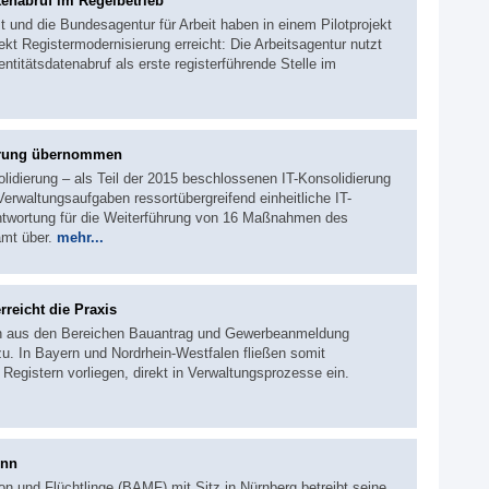
tenabruf im Regelbetrieb
und die Bundesagentur für Arbeit haben in einem Pilotprojekt
ekt Registermodernisierung erreicht: Die Arbeitsagentur nutzt
titätsdatenabruf als erste registerführende Stelle im
ierung übernommen
idierung – als Teil der 2015 beschlossenen IT-Konsolidierung
rwaltungsaufgaben ressortübergreifend einheitliche IT-
antwortung für die Weiterführung von 16 Maßnahmen des
mt über.
mehr...
reicht die Praxis
en aus den Bereichen Bauantrag und Gewerbeanmeldung
u. In Bayern und Nordrhein-Westfalen fließen somit
n Registern vorliegen, direkt in Verwaltungsprozesse ein.
onn
n und Flüchtlinge (BAMF) mit Sitz in Nürnberg betreibt seine