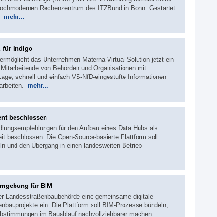
m hochmodernen Rechenzentrum des ITZBund in Bonn. Gestartet
7.
mehr...
 für indigo
ermöglicht das Unternehmen Materna Virtual Solution jetzt ein
. Mitarbeitende von Behörden und Organisationen mit
Lage, schnell und einfach VS-NfD-eingestufte Informationen
rarbeiten.
mehr...
ent beschlossen
ndlungsempfehlungen für den Aufbau eines Data Hubs als
it beschlossen. Die Open-Source-basierte Plattform soll
n und den Übergang in einen landesweiten Betrieb
umgebung für BIM
der Landesstraßenbaubehörde eine gemeinsame digitale
bauprojekte ein. Die Plattform soll BIM-Prozesse bündeln,
d Abstimmungen im Bauablauf nachvollziehbarer machen.