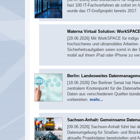
fast 100 IT-Fachverfahren ab sofort i
wurde das IT-Großprojekt bereits 201
Materna Virtual Solution: WorkSPACE
[29.06.2026] Mit WorkSPACE für indigo 
hochsicheres und ultramobiles Arbeiten
Sicherheitsaufgaben seien somit in der 
mobil auf ihrem iPad oder iPhone zu ve
Berlin: Landesweites Datenmanagem
[18.06.2026] Der Berliner Senat hat Ha
zentralem Knotenpunkt für die Datenarbe
Daten aus verschiedenen Quellen bündel
vorbereiten.
mehr...
Sachsen-Anhalt: Gemeinsame Daten
[09.06.2026] Sachsen-Anhalt führt bei 
Datenumgebung für Straßen- und Brücken
aktuelle Projektdaten bereitstellen un