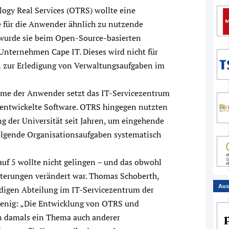
gy Real Services (OTRS) wollte eine
e für die Anwender ähnlich zu nutzende
g wurde sie beim Open-Source-basierten
ternehmen Cape IT. Dieses wird nicht für
n zur Erledigung von Verwaltungsaufgaben im
leme der Anwender setzt das IT-Servicezentrum
stentwickelte Software. OTRS hingegen nutzten
ng der Universität seit Jahren, um eingehende
olgende Organisationsaufgaben systematisch
uf 5 wollte nicht gelingen – und das obwohl
iterungen verändert war. Thomas Schoberth,
Aus
ndigen Abteilung im IT-Servicezentrum der
 wenig: „Die Entwicklung von OTRS und
n damals ein Thema auch anderer