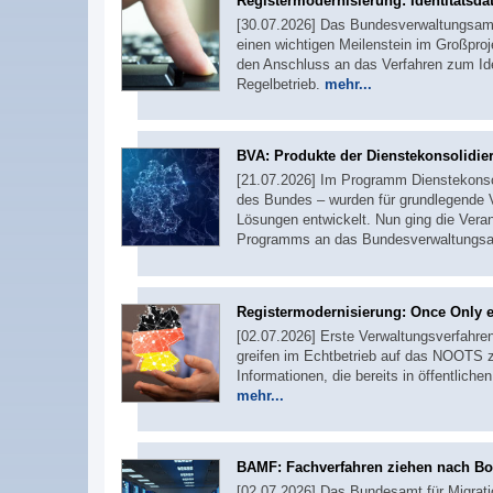
Registermodernisierung: Identitätsda
[30.07.2026] Das Bundesverwaltungsamt 
einen wichtigen Meilenstein im Großproj
den Anschluss an das Verfahren zum Iden
Regelbetrieb.
mehr...
BVA: Produkte der Dienstekonsolid
[21.07.2026] Im Programm Dienstekonsol
des Bundes – wurden für grundlegende Ve
Lösungen entwickelt. Nun ging die Ver
Programms an das Bundesverwaltungsa
Registermodernisierung: Once Only er
[02.07.2026] Erste Verwaltungsverfahr
greifen im Echtbetrieb auf das NOOTS z
Informationen, die bereits in öffentliche
mehr...
BAMF: Fachverfahren ziehen nach B
[02.07.2026] Das Bundesamt für Migratio