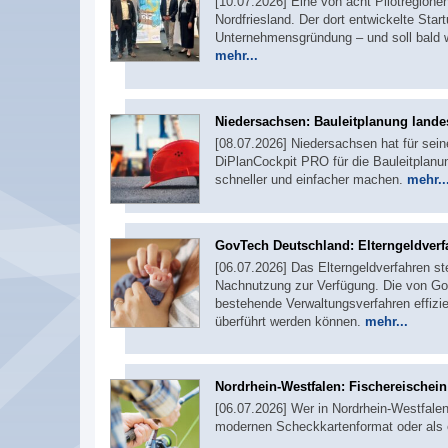
[10.07.2026] Eine von acht Pilotregion
Nordfriesland. Der dort entwickelte Sta
Unternehmensgründung – und soll bald w
mehr...
Niedersachsen: Bauleitplanung landes
[08.07.2026] Niedersachsen hat für sei
DiPlanCockpit PRO für die Bauleitplanu
schneller und einfacher machen.
mehr..
GovTech Deutschland: Elterngeldverf
[06.07.2026] Das Elterngeldverfahren st
Nachnutzung zur Verfügung. Die von Gov
bestehende Verwaltungsverfahren effizie
überführt werden können.
mehr...
Nordrhein-Westfalen: Fischereischei
[06.07.2026] Wer in Nordrhein-Westfalen 
modernen Scheckkartenformat oder als 