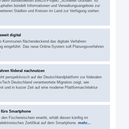
en beim bundesweiten BMDS-Projekt „Schneller Gründen“ ist
rtuphafen bündelt Informationen und Verwaltungsangebote zur
eiteren Städten und Kreisen im Land zur Verfügung stehen.
weit digital
ne Kommunen flächendeckend das digitale Verfahren
ng eingeführt. Das neue Online-System soll Planungsverfahren
.
ahren föderal nachnutzen
eht perspektivisch auf der Deutschlandplattform zur föderalen
Tech Deutschland verantwortete Migration zeigt, wie
nt und in kurzer Zeit auf eine moderne Plattformarchitektur
n fürs Smartphone
den Fischereischein erwirbt, erhält diesen künftig im
elektronisches Zertifikat auf dem Smartphone.
mehr...