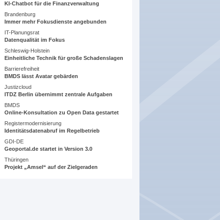
KI-Chatbot für die Finanzverwaltung
Brandenburg
Immer mehr Fokusdienste angebunden
IT-Planungsrat
Datenqualität im Fokus
Schleswig-Holstein
Einheitliche Technik für große Schadenslagen
Barrierefreiheit
BMDS lässt Avatar gebärden
Justizcloud
ITDZ Berlin übernimmt zentrale Aufgaben
BMDS
Online-Konsultation zu Open Data gestartet
Registermodernisierung
Identitätsdatenabruf im Regelbetrieb
GDI-DE
Geoportal.de startet in Version 3.0
Thüringen
Projekt „Amsel“ auf der Zielgeraden