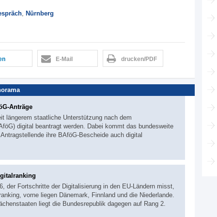
spräch
,
Nürnberg
len
E-Mail
drucken/PDF
norama
föG-Anträge
it längerem staatliche Unterstützung nach dem
föG) digital beantragt werden. Dabei kommt das bundesweite
ntragstellende ihre BAföG-Bescheide auch digital
gitalranking
 der Fortschritte der Digitalisierung in den EU-Ländern misst,
anking, vorne liegen Dänemark, Finnland und die Niederlande.
lächenstaaten liegt die Bundesrepublik dagegen auf Rang 2.