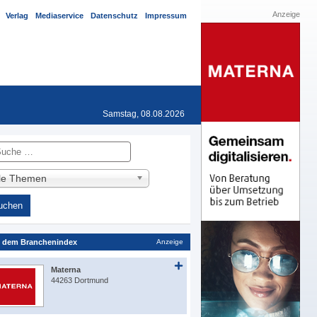
Anzeige
Verlag
Mediaservice
Datenschutz
Impressum
Samstag, 08.08.2026
he
lle Themen
 dem Branchenindex
Anzeige
Materna
44263 Dortmund