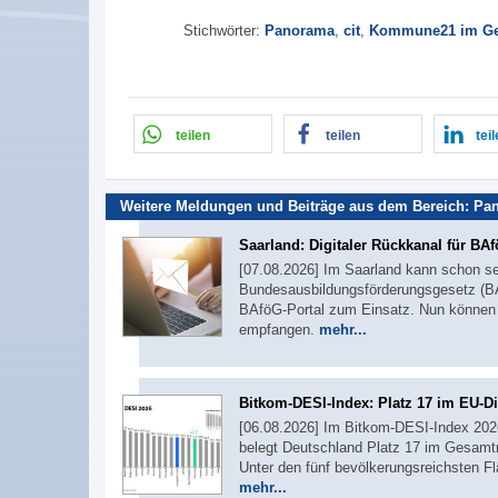
Stichwörter:
Panorama
,
cit
,
Kommune21 im Ge
teilen
teilen
tei
Weitere Meldungen und Beiträge aus dem Bereich:
Pa
Saarland: Digitaler Rückkanal für BA
[07.08.2026] Im Saarland kann schon se
Bundesausbildungsförderungsgesetz (BA
BAföG-Portal zum Einsatz. Nun können A
empfangen.
mehr...
Bitkom-DESI-Index: Platz 17 im EU-Di
[06.08.2026] Im Bitkom-DESI-Index 2026,
belegt Deutschland Platz 17 im Gesamtr
Unter den fünf bevölkerungsreichsten F
mehr...