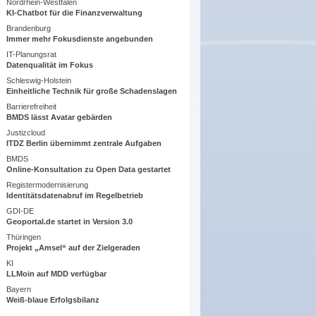
Nordrhein-Westfalen
KI-Chatbot für die Finanzverwaltung
Brandenburg
Immer mehr Fokusdienste angebunden
IT-Planungsrat
Datenqualität im Fokus
Schleswig-Holstein
Einheitliche Technik für große Schadenslagen
Barrierefreiheit
BMDS lässt Avatar gebärden
Justizcloud
ITDZ Berlin übernimmt zentrale Aufgaben
BMDS
Online-Konsultation zu Open Data gestartet
Registermodernisierung
Identitätsdatenabruf im Regelbetrieb
GDI-DE
Geoportal.de startet in Version 3.0
Thüringen
Projekt „Amsel“ auf der Zielgeraden
KI
LLMoin auf MDD verfügbar
Bayern
Weiß-blaue Erfolgsbilanz