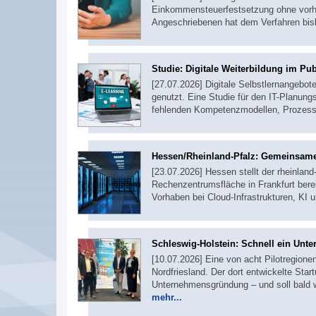
Einkommensteuerfestsetzung ohne vorher
Angeschriebenen hat dem Verfahren bi
Studie: Digitale Weiterbildung im Pub
[27.07.2026] Digitale Selbstlernangebot
genutzt. Eine Studie für den IT-Planungs
fehlenden Kompetenzmodellen, Prozess
Hessen/Rheinland-Pfalz: Gemeinsame
[23.07.2026] Hessen stellt der rheinlan
Rechenzentrumsfläche in Frankfurt bere
Vorhaben bei Cloud-Infrastrukturen, KI 
Schleswig-Holstein: Schnell ein Un
[10.07.2026] Eine von acht Pilotregion
Nordfriesland. Der dort entwickelte Sta
Unternehmensgründung – und soll bald w
mehr...