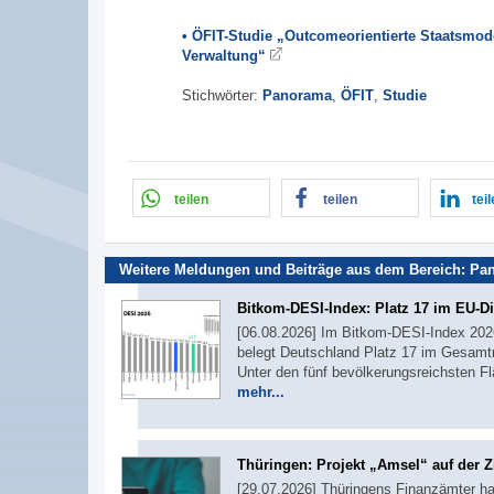
• ÖFIT-Studie „Outcomeorientierte Staatsmod
Verwaltung“
Stichwörter:
Panorama
,
ÖFIT
,
Studie
teilen
teilen
tei
Weitere Meldungen und Beiträge aus dem Bereich:
Pa
Bitkom-DESI-Index: Platz 17 im EU-Di
[06.08.2026] Im Bitkom-DESI-Index 2026,
belegt Deutschland Platz 17 im Gesamtr
Unter den fünf bevölkerungsreichsten F
mehr...
Thüringen: Projekt „Amsel“ auf der Z
[29.07.2026] Thüringens Finanzämter ha