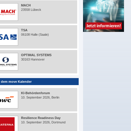
MACH
23558 Lübeck
TSA
06108 Halle (Saale)
OPTIMAL SYSTEMS
30163 Hannover
 dem move Kalender
KI-Behördenforum
10. September 2026, Berlin
Resilience Readiness Day
10. September 2026, Dortmund