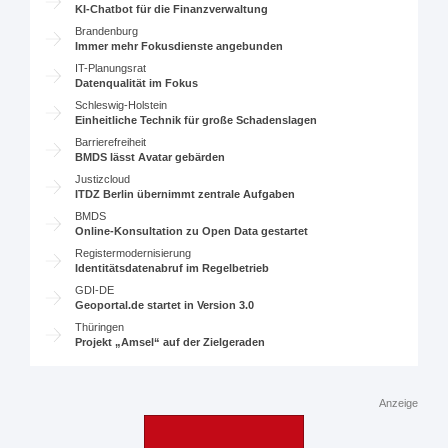
KI-Chatbot für die Finanzverwaltung
Brandenburg
Immer mehr Fokusdienste angebunden
IT-Planungsrat
Datenqualität im Fokus
Schleswig-Holstein
Einheitliche Technik für große Schadenslagen
Barrierefreiheit
BMDS lässt Avatar gebärden
Justizcloud
ITDZ Berlin übernimmt zentrale Aufgaben
BMDS
Online-Konsultation zu Open Data gestartet
Registermodernisierung
Identitätsdatenabruf im Regelbetrieb
GDI-DE
Geoportal.de startet in Version 3.0
Thüringen
Projekt „Amsel“ auf der Zielgeraden
Anzeige