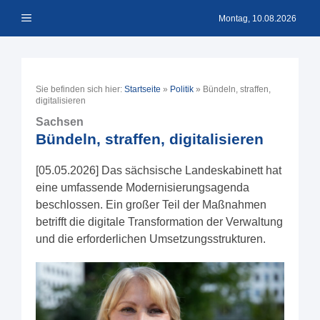
Zum
Menü
Inhalt
Montag, 10.08.2026
springen
Sie befinden sich hier:
Startseite
»
Politik
»
Bündeln, straffen,
digitalisieren
Sachsen
Bündeln, straffen, digitalisieren
[05.05.2026] Das sächsische Landeskabinett hat
eine umfassende Modernisierungsagenda
beschlossen. Ein großer Teil der Maßnahmen
betrifft die digitale Transformation der Verwaltung
und die erforderlichen Umsetzungsstrukturen.