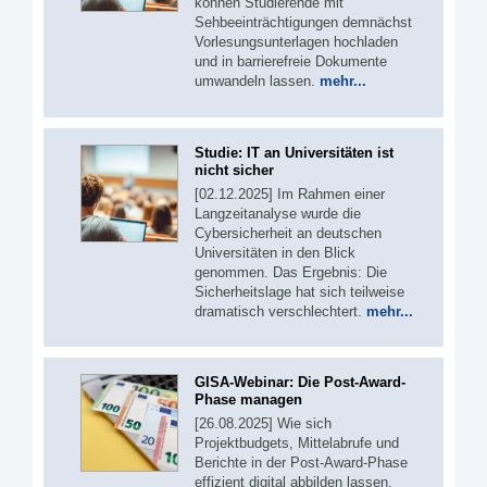
können Studierende mit
Sehbeeinträchtigungen demnächst
Vorlesungsunterlagen hochladen
und in barrierefreie Dokumente
umwandeln lassen.
mehr...
Studie: IT an Universitäten ist
nicht sicher
[02.12.2025] Im Rahmen einer
Langzeitanalyse wurde die
Cybersicherheit an deutschen
Universitäten in den Blick
genommen. Das Ergebnis: Die
Sicherheitslage hat sich teilweise
dramatisch verschlechtert.
mehr...
GISA-Webinar: Die Post-Award-
Phase managen
[26.08.2025] Wie sich
Projektbudgets, Mittelabrufe und
Berichte in der Post-Award-Phase
effizient digital abbilden lassen,