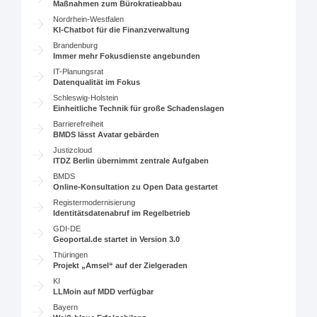
Maßnahmen zum Bürokratieabbau
Nordrhein-Westfalen
KI-Chatbot für die Finanzverwaltung
Brandenburg
Immer mehr Fokusdienste angebunden
IT-Planungsrat
Datenqualität im Fokus
Schleswig-Holstein
Einheitliche Technik für große Schadenslagen
Barrierefreiheit
BMDS lässt Avatar gebärden
Justizcloud
ITDZ Berlin übernimmt zentrale Aufgaben
BMDS
Online-Konsultation zu Open Data gestartet
Registermodernisierung
Identitätsdatenabruf im Regelbetrieb
GDI-DE
Geoportal.de startet in Version 3.0
Thüringen
Projekt „Amsel“ auf der Zielgeraden
KI
LLMoin auf MDD verfügbar
Bayern