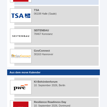
TSA
06108 Halle (Saale)
SEITENBAU
78467 Konstanz
GovConnect
30163 Hannover
Aus dem move Kalender
KI-Behördenforum
10. September 2026, Berlin
Resilience Readiness Day
10. September 2026, Dortmund