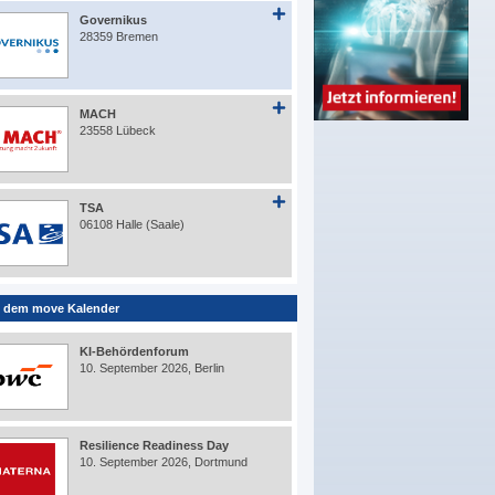
Governikus
28359 Bremen
MACH
23558 Lübeck
TSA
06108 Halle (Saale)
 dem move Kalender
KI-Behördenforum
10. September 2026, Berlin
Resilience Readiness Day
10. September 2026, Dortmund