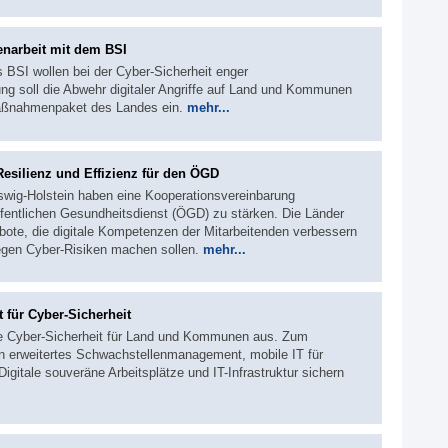
narbeit mit dem BSI
 BSI wollen bei der Cyber-Sicherheit enger
g soll die Abwehr digitaler Angriffe auf Land und Kommunen
 Maßnahmenpaket des Landes ein.
mehr...
esilienz und Effizienz für den ÖGD
swig-Holstein haben eine Kooperationsvereinbarung
ffentlichen Gesundheitsdienst (ÖGD) zu stärken. Die Länder
ote, die digitale Kompetenzen der Mitarbeitenden verbessern
gegen Cyber-Risiken machen sollen.
mehr...
für Cyber-Sicherheit
die Cyber-Sicherheit für Land und Kommunen aus. Zum
n erweitertes Schwachstellenmanagement, mobile IT für
igitale souveräne Arbeitsplätze und IT-Infrastruktur sichern