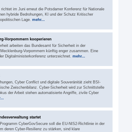
 richtet im Juni erneut die Potsdamer Konferenz für Nationale
hen hybride Bedrohungen, KI und der Schutz Kritischer
eopolitischen Lage.
mehr...
urg-Vorpommern kooperieren
rheit arbeiten das Bundesamt für Sicherheit in der
d Mecklenburg-Vorpommern künftig enger zusammen. Eine
er Digitalministerkonferenz unterzeichnet.
mehr...
hungen, Cyber Conflict und digitale Souveränität zieht BSI-
ische Zwischenbilanz. Cyber-Sicherheit wird zur Schnittstelle
okus der Arbeit stehen automatisierte Angriffe, zivile Cyber
...
ndesverwaltung startet
Programm CyberGovSecure soll die EU‑NIS2‑Richtlinie in der
 deren Cyber-Resilienz zu stärken, sind klare