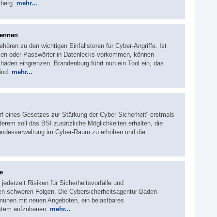
mberg.
mehr...
kennen
hören zu den wichtigen Einfallstoren für Cyber-Angriffe. Ist
ssen oder Passwörter in Datenlecks vorkommen, können
äden eingrenzen. Brandenburg führt nun ein Tool ein, das
sind.
mehr...
rf eines Gesetzes zur Stärkung der Cyber-Sicherheit“ erstmals
erem soll das BSI zusätzliche Möglichkeiten erhalten, die
Bundesverwaltung im Cyber-Raum zu erhöhen und die
e
ederzeit Risiken für Sicherheitsvorfälle und
en schweren Folgen. Die Cybersicherheitsagentur Baden-
unen mit neuen Angeboten, ein belastbares
stem aufzubauen.
mehr...