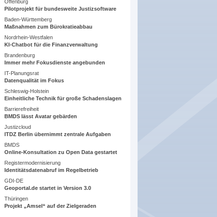
Offenburg
Pilotprojekt für bundesweite Justizsoftware
Baden-Württemberg
Maßnahmen zum Bürokratieabbau
Nordrhein-Westfalen
KI-Chatbot für die Finanzverwaltung
Brandenburg
Immer mehr Fokusdienste angebunden
IT-Planungsrat
Datenqualität im Fokus
Schleswig-Holstein
Einheitliche Technik für große Schadenslagen
Barrierefreiheit
BMDS lässt Avatar gebärden
Justizcloud
ITDZ Berlin übernimmt zentrale Aufgaben
BMDS
Online-Konsultation zu Open Data gestartet
Registermodernisierung
Identitätsdatenabruf im Regelbetrieb
GDI-DE
Geoportal.de startet in Version 3.0
Thüringen
Projekt „Amsel“ auf der Zielgeraden