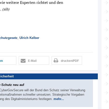
wie weitere Experten richtet und den
.
(sib)
chutzgesetz
,
Ulrich Kelber
len
E-Mail
drucken/PDF
Sicherheit
-Schutz neu auf
yberGovSecure will der Bund den Schutz seiner Verwaltung
rheitsmaßnahmen schneller umsetzen. Strategische Vorgaben
ung des Digitalministeriums festlegen.
mehr...