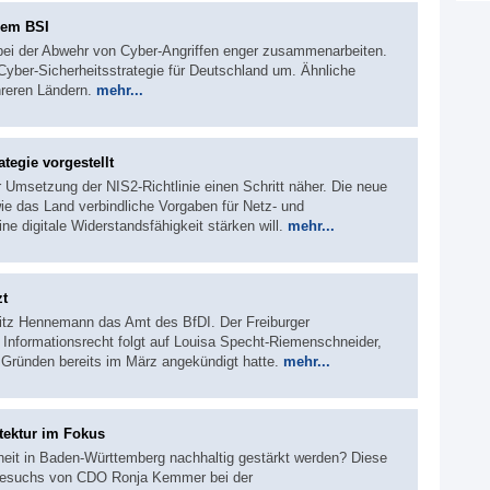
dem BSI
 bei der Abwehr von Cyber-Angriffen enger zusammenarbeiten.
Cyber-Sicherheitsstrategie für Deutschland um. Ähnliche
hreren Ländern.
mehr...
tegie vorgestellt
Umsetzung der NIS2-Richtlinie einen Schritt näher. Die neue
wie das Land verbindliche Vorgaben für Netz- und
ne digitale Widerstandsfähigkeit stärken will.
mehr...
zt
itz Hennemann das Amt des BfDI. Der Freiburger
Informationsrecht folgt auf Louisa Specht-Riemenschneider,
 Gründen bereits im März angekündigt hatte.
mehr...
tektur im Fokus
heit in Baden-Württemberg nachhaltig gestärkt werden? Diese
tsbesuchs von CDO Ronja Kemmer bei der