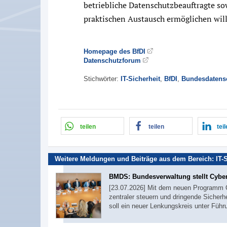
betriebliche Datenschutzbeauftragte so
praktischen Austausch ermöglichen will
Homepage des BfDI
Datenschutzforum
Stichwörter:
IT-Sicherheit
,
BfDI
,
Bundesdatens
teilen
teilen
tei
Weitere Meldungen und Beiträge aus dem Bereich:
IT-
BMDS: Bundesverwaltung stellt Cyber
[23.07.2026] Mit dem neuen Programm C
zentraler steuern und dringende Siche
soll ein neuer Lenkungskreis unter Führ