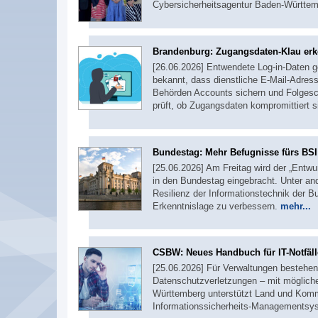
Cybersicherheitsagentur Baden-Württe
Brandenburg: Zugangsdaten-Klau er
[26.06.2026] Entwendete Log-in-Daten ge
bekannt, dass dienstliche E-Mail-Adre
Behörden Accounts sichern und Folgesch
prüft, ob Zugangsdaten kompromittiert 
Bundestag: Mehr Befugnisse fürs BSI
[25.06.2026] Am Freitag wird der „Entwu
in den Bundestag eingebracht. Unter and
Resilienz der Informationstechnik der 
Erkenntnislage zu verbessern.
mehr...
CSBW: Neues Handbuch für IT-Notfäll
[25.06.2026] Für Verwaltungen bestehen j
Datenschutzverletzungen – mit möglich
Württemberg unterstützt Land und Komm
Informationssicherheits-Managementsy