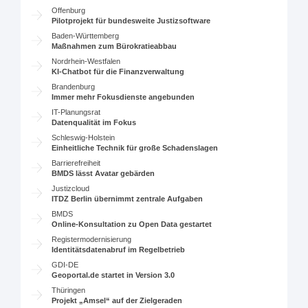
Offenburg
Pilotprojekt für bundesweite Justizsoftware
Baden-Württemberg
Maßnahmen zum Bürokratieabbau
Nordrhein-Westfalen
KI-Chatbot für die Finanzverwaltung
Brandenburg
Immer mehr Fokusdienste angebunden
IT-Planungsrat
Datenqualität im Fokus
Schleswig-Holstein
Einheitliche Technik für große Schadenslagen
Barrierefreiheit
BMDS lässt Avatar gebärden
Justizcloud
ITDZ Berlin übernimmt zentrale Aufgaben
BMDS
Online-Konsultation zu Open Data gestartet
Registermodernisierung
Identitätsdatenabruf im Regelbetrieb
GDI-DE
Geoportal.de startet in Version 3.0
Thüringen
Projekt „Amsel“ auf der Zielgeraden