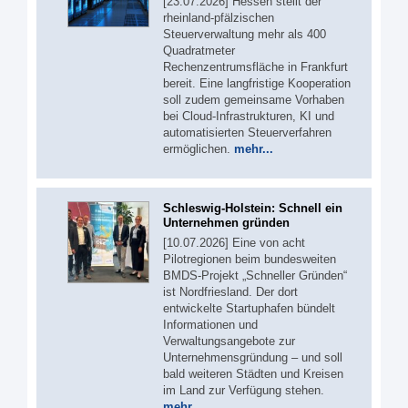
[23.07.2026] Hessen stellt der
rheinland-pfälzischen
Steuerverwaltung mehr als 400
Quadratmeter
Rechenzentrumsfläche in Frankfurt
bereit. Eine langfristige Kooperation
soll zudem gemeinsame Vorhaben
bei Cloud-Infrastrukturen, KI und
automatisierten Steuerverfahren
ermöglichen.
mehr...
Schleswig-Holstein: Schnell ein
Unternehmen gründen
[10.07.2026] Eine von acht
Pilotregionen beim bundesweiten
BMDS-Projekt „Schneller Gründen“
ist Nordfriesland. Der dort
entwickelte Startuphafen bündelt
Informationen und
Verwaltungsangebote zur
Unternehmensgründung – und soll
bald weiteren Städten und Kreisen
im Land zur Verfügung stehen.
mehr...