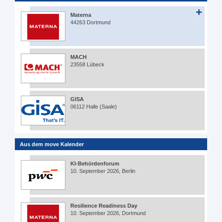
Materna
44263 Dortmund
MACH
23558 Lübeck
GISA
06112 Halle (Saale)
Aus dem move Kalender
KI-Behördenforum
10. September 2026, Berlin
Resilience Readiness Day
10. September 2026, Dortmund