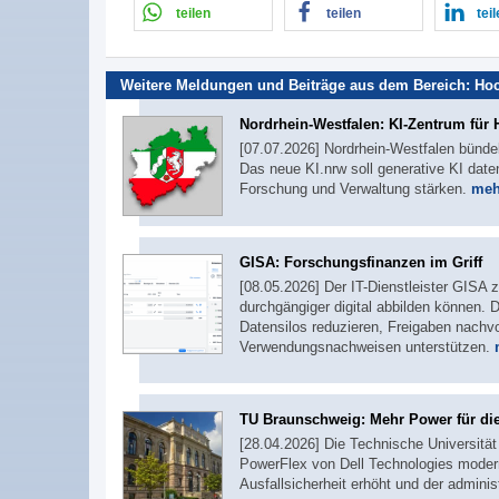
teilen
teilen
tei
Weitere Meldungen und Beiträge aus dem Bereich:
Hoc
Nordrhein-Westfalen: KI-Zentrum für
[07.07.2026] Nordrhein-Westfalen bünde
Das neue KI.nrw soll generative KI da
Forschung und Verwaltung stärken.
mehr
GISA: Forschungsfinanzen im Griff
[08.05.2026] Der IT-Dienstleister GISA 
durchgängiger digital abbilden können
Datensilos reduzieren, Freigaben nachv
Verwendungsnachweisen unterstützen.
TU Braunschweig: Mehr Power für di
[28.04.2026] Die Technische Universitä
PowerFlex von Dell Technologies modern
Ausfallsicherheit erhöht und der admini