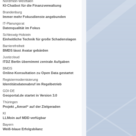
Nordrhein-Westfalen
KI-Chatbot für die Finanzverwaltung
Brandenburg
Immer mehr Fokusdienste angebunden
IT-Planungsrat
Datenqualität im Fokus
Schleswig-Holstein
Einheitliche Technik für große Schadenslagen
Barrierefreiheit
BMDS lässt Avatar gebärden
Justizcloud
ITDZ Berlin übernimmt zentrale Aufgaben
BMDS
Online-Konsultation zu Open Data gestartet
Registermodernisierung
Identitätsdatenabruf im Regelbetrieb
GDI-DE
Geoportal.de startet in Version 3.0
Thüringen
Projekt „Amsel“ auf der Zielgeraden
KI
LLMoin auf MDD verfügbar
Bayern
Weiß-blaue Erfolgsbilanz