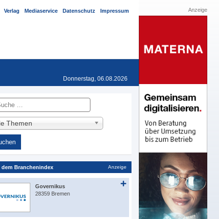
Anzeige
Verlag
Mediaservice
Datenschutz
Impressum
Donnerstag, 06.08.2026
he
lle Themen
 dem Branchenindex
Anzeige
Governikus
28359 Bremen