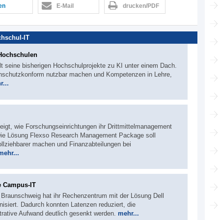
len
E-Mail
drucken/PDF
hschul-IT
 Hochschulen
lt seine bisherigen Hochschulprojekte zu KI unter einem Dach.
tenschutzkonform nutzbar machen und Kompetenzen in Lehre,
...
zeigt, wie Forschungseinrichtungen ihr Drittmittelmanagement
. Die Lösung Flexso Research Management Package soll
ollziehbarer machen und Finanzabteilungen bei
mehr...
e Campus-IT
t Braunschweig hat ihr Rechenzentrum mit der Lösung Dell
isiert. Dadurch konnten Latenzen reduziert, die
strative Aufwand deutlich gesenkt werden.
mehr...