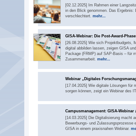
[02.12.2025] Im Rahmen einer Langzeita
in den Blick genommen. Das Ergebnis: D
verschlechtert.
mehr...
GISA-Webinar: Die Post-Award-Phas
[26.08.2025] Wie sich Projektbudgets, M
digital abbilden lassen, zeigen GISA 
Package (FRMP) auf SAP-Basis – für me
Zusammenarbeit.
mehr...
Webinar „Digitales Forschungs­mana
[17.04.2025] Wie digitale Lösungen fü
sorgen können, zeigt ein Webinar des I
Campusmanagement: GISA-Webinar ze
[14.03.2025] Die Digitalisierung mach
Bewerbungs- und Zulassungsprozesse effi
GISA in einem praxisnahen Webinar.
me