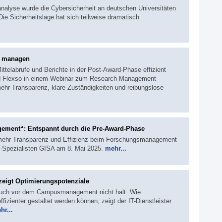
nalyse wurde die Cybersicherheit an deutschen Universitäten
ie Sicherheitslage hat sich teilweise dramatisch
e managen
ittelabrufe und Berichte in der Post-Award-Phase effizient
und Flexso in einem Webinar zum Research Management
hr Transparenz, klare Zuständigkeiten und reibungslose
gement“: Entspannt durch die Pre-Award-Phase
r mehr Transparenz und Effizienz beim Forschungsmanagement
T-Spezialisten GISA am 8. Mai 2025.
mehr...
igt Optimierungspotenziale
t auch vor dem Campusmanagement nicht halt. Wie
zienter gestaltet werden können, zeigt der IT-Dienstleister
hr...