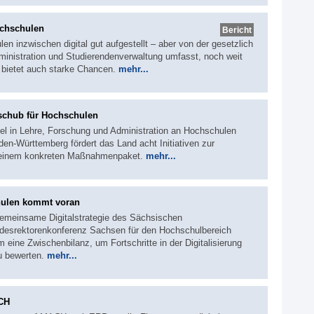
ochschulen
Bericht
en inzwischen digital gut aufgestellt – aber von der gesetzlich
dministration und Studierendenverwaltung umfasst, noch weit
n bietet auch starke Chancen.
mehr...
sschub für Hochschulen
del in Lehre, Forschung und Administration an Hochschulen
en-Württemberg fördert das Land acht Initiativen zur
it einem konkreten Maßnahmenpaket.
mehr...
chulen kommt voran
gemeinsame Digitalstrategie des Sächsischen
desrektorenkonferenz Sachsen für den Hochschulbereich
 eine Zwischenbilanz, um Fortschritte in der Digitalisierung
u bewerten.
mehr...
CH