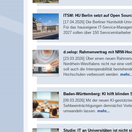
ITSM: HU Berlin setzt auf Open Sour
[17.04.2026] Die Berliner Humboldt-Univer
Für das hauseigene IT-Service-Managem
2027 sollen über 150 Servicemitarbeite
d.velop: Rahmenvertrag mit NRW-Ho
[23.03.2026] Über einen neuen Rahmenv
Nordrhein-Westfalens nicht nur eine verb
soll auch die Interoperabilität bestehe
Hochschulen verbessert werden.
mehr..
Baden-Württemberg: KI hilft blinden 
[09.03.2026] Mit der neuen KI-gestützt
Sehbeeinträchtigungen demnächst Vorle
umwandeln lassen.
mehr...
Studie: IT an Universitäten ist nicht s