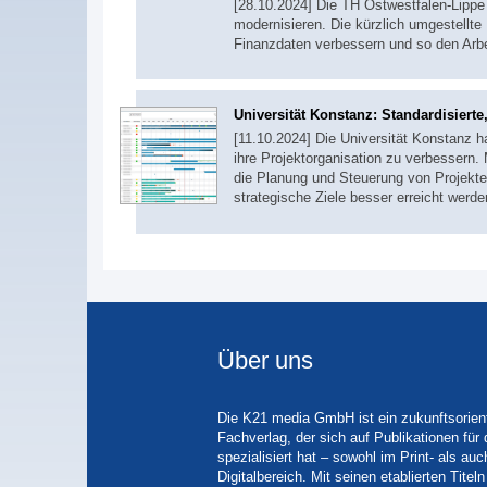
[28.10.2024] Die TH Ostwestfalen-Lipp
modernisieren. Die kürzlich umgestellte 
Finanzdaten verbessern und so den Arb
Universität Konstanz: Standardisierte
[11.10.2024] Die Universität Konstanz
ihre Projektorganisation zu verbessern.
die Planung und Steuerung von Projekten
strategische Ziele besser erreicht werd
Über uns
Die K21 media GmbH ist ein zukunftsorient
Fachverlag, der sich auf Publikationen für
spezialisiert hat – sowohl im Print- als auc
Digitalbereich. Mit seinen etablierten Tit