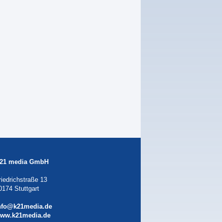
21 media GmbH
riedrichstraße 13
0174 Stuttgart
nfo@k21media.de
ww.k21media.de