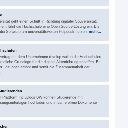
ce
sität geht einen Schritt in Richtung digitaler Souveränität:
ent führt die Hochschule eine Open Source-Lösung ein. Bis
r die Software am universitätsweiten Helpdesk nutzen.
mehr...
chschulen
ertrag mit dem Unternehmen d.velop wollen die Hochschulen
indliche Grundlage für die digitale Aktenführung schaffen. Es
nder Lösungen erhöht und somit die Zusammenarbeit der
.
Studierenden
en Plattform IncluDocs BW können Studierende mit
sungsunterlagen hochladen und in barrierefreie Dokumente
icher