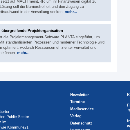
e setzt auf MACH meinERP, um ihr Finanzwesen digital zu
Lösung soll die Barrierefreiheit und den Zugang zu
eitsaufwand in der Verwaltung senken.
mehr...
, übergreifende Projektorganisation
 hat die Projektmanagement-Software PLANTA eingeführt, um
 Mit standardisierten Prozessen und moderner Technologie wird
 optimiert, wodurch Ressourcen effizienter verwaltet und
en können.
mehr...
Newsletter
K
Termine
F
Mediaservice
7
ierter
Verlag
 den Public Sector
i
h im
Datenschutz
w
eln wie Kommune21,