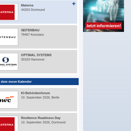
Materna
44263 Dortmund
SEITENBAU
78467 Konstanz
OPTIMAL SYSTEMS
30163 Hannover
 dem move Kalender
KI-Behördenforum
10. September 2026, Berlin
Resilience Readiness Day
10. September 2026, Dortmund