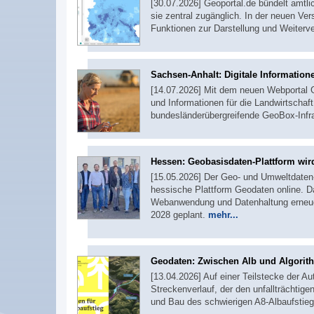
[30.07.2026] Geoportal.de bündelt am
sie zentral zugänglich. In der neuen Ve
Funktionen zur Darstellung und Weiterv
Sachsen-Anhalt: Digitale Information
[14.07.2026] Mit dem neuen Webportal
und Informationen für die Landwirtschaft
bundesländerübergreifende GeoBox-Infra
Hessen: Geobasisdaten-Plattform wir
[15.05.2026] Der Geo- und Umweltdaten-
hessische Plattform Geodaten online. Das
Webanwendung und Datenhaltung erneuer
2028 geplant.
mehr...
Geodaten: Zwischen Alb und Algorit
[13.04.2026] Auf einer Teilstecke der A
Streckenverlauf, der den unfallträchtig
und Bau des schwierigen A8-Albaufstieg