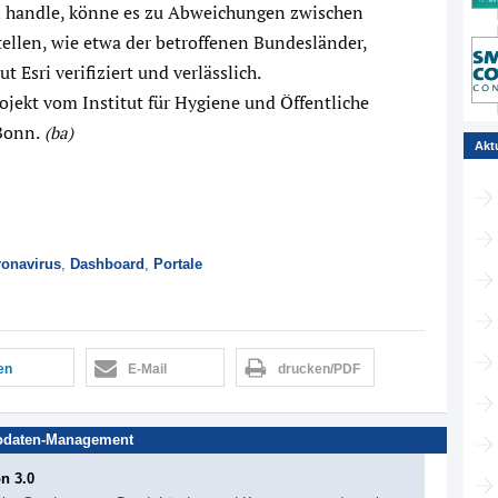
n handle, könne es zu Abweichungen zwischen
llen, wie etwa der betroffenen Bundesländer,
 Esri verifiziert und verlässlich.
ojekt vom Institut für Hygiene und Öffentliche
Bonn.
(ba)
Akt
onavirus
,
Dashboard
,
Portale
len
E-Mail
drucken/PDF
odaten-Management
on 3.0