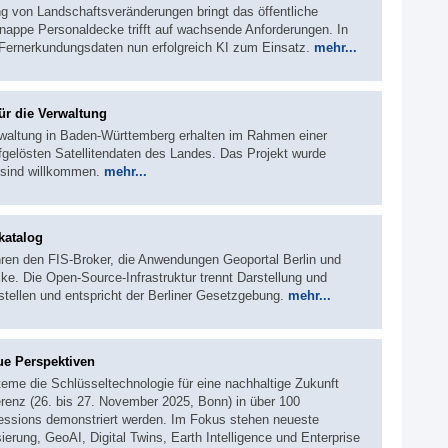
g von Landschaftsveränderungen bringt das öffentliche
ppe Personaldecke trifft auf wachsende Anforderungen. In
ernerkundungsdaten nun erfolgreich KI zum Einsatz.
mehr...
ür die Verwaltung
altung in Baden-Württemberg erhalten im Rahmen einer
gelösten Satellitendaten des Landes. Das Projekt wurde
 sind willkommen.
mehr...
katalog
hren den FIS‑Broker, die Anwendungen Geoportal Berlin und
e. Die Open‑Source‑Infrastruktur trennt Darstellung und
stellen und entspricht der Berliner Gesetzgebung.
mehr...
ue Perspektiven
eme die Schlüsseltechnologie für eine nachhaltige Zukunft
ferenz (26. bis 27. November 2025, Bonn) in über 100
ssions demonstriert werden. Im Fokus stehen neueste
ierung, GeoAI, Digital Twins, Earth Intelligence und Enterprise