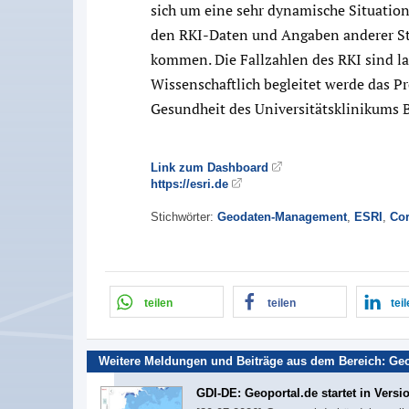
sich um eine sehr dynamische Situatio
den RKI-Daten und Angaben anderer Ste
kommen. Die Fallzahlen des RKI sind laut
Wissenschaftlich begleitet werde das Pr
Gesundheit des Universitätsklinikums 
Link zum Dashboard
https://esri.de
Stichwörter:
Geodaten-Management
,
ESRI
,
Cor
teilen
teilen
tei
Weitere Meldungen und Beiträge aus dem Bereich:
Ge
GDI-DE: Geoportal.de startet in Versi