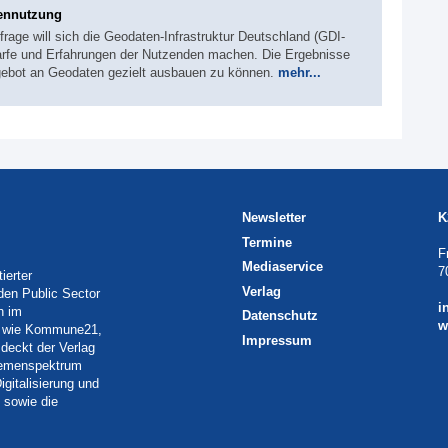
tennutzung
age will sich die Geodaten-Infrastruktur Deutschland (GDI-
arfe und Erfahrungen der Nutzenden machen. Die Ergebnisse
gebot an Geodaten gezielt ausbauen zu können.
mehr...
Newsletter
K
Termine
F
Mediaservice
7
ierter
Verlag
 den Public Sector
i
h im
Datenschutz
w
eln wie Kommune21,
Impressum
deckt der Verlag
Themenspektrum
igitalisierung und
 sowie die