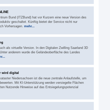
NLINE
entrum Bund (ITZBund) hat vor Kurzem eine neue Version des
tiv geschaltet. Künftig bietet der Service nicht nur
uch Vorhersagen.
mehr...
ing
ch als virtuelle Version. In den Digitalen Zwilling Saarland 3D
. Unter anderem wurde die Geländeoberfläche des Landes
r...
 wird digital
kataster Niedersachsen ist die neue zentrale Anlaufstelle, um
 bewerten. Mit KI-Unterstützung werden versiegelte Flächen
lten Nutzende Hinweise auf das Entsiegelungspotenzial