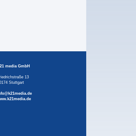
21 media GmbH
riedrichstraße 13
0174 Stuttgart
nfo@k21media.de
ww.k21media.de