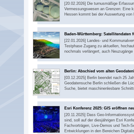
[20.02.2026] Die turnusmäßige Erfassun
Vermessungswesen an Grenzen: Eine kna
Hessen kommt bei der Auswertung von F
Baden-Württemberg: Satellitendaten f
[22.01.2026] Landes- und Kommunalverw
Testphase Zugang zu aktuellen, hochauf
nochmals verlängert, auch Neuzugänge
Berlin: Abschied vom alten Geodaten
[03.12.2025] Berlin beendet nach 25 Ja
Geodatensuche Berlin schließen die Lück
Suche, bietet maschinenlesbare Schnitt
Esri Konferenz 2025: GIS eröffnen ne
[20.11.2025] Dass Geo-Informationssyst
sind, soll auf der diesjährigen Esri Kon
Fachvorträgen, Live-Demos und Tech-Se
Entwicklungen in den Bereichen Digitalis