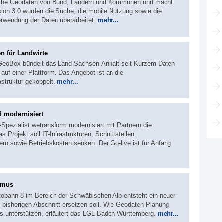
tliche Geodaten von Bund, Ländern und Kommunen und macht
rsion 3.0 wurden die Suche, die mobile Nutzung sowie die
erwendung der Daten überarbeitet.
mehr...
en für Landwirte
 GeoBox bündelt das Land Sachsen-Anhalt seit Kurzem Daten
 auf einer Plattform. Das Angebot ist an die
struktur gekoppelt.
mehr...
d modernisiert
Spezialist wetransform modernisiert mit Partnern die
 Projekt soll IT-Infrastrukturen, Schnittstellen,
n sowie Betriebskosten senken. Der Go-live ist für Anfang
hmus
utobahn 8 im Bereich der Schwäbischen Alb entsteht ein neuer
en bisherigen Abschnitt ersetzen soll. Wie Geodaten Planung
s unterstützen, erläutert das LGL Baden-Württemberg.
mehr...