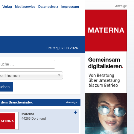
Anzeige
Verlag
Mediaservice
Datenschutz
Impressum
Freitag, 07.08.2026
he
lle Themen
 dem Branchenindex
Anzeige
Materna
44263 Dortmund