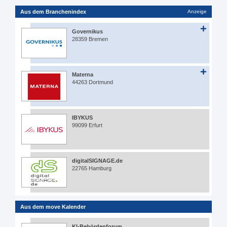
Aus dem Branchenindex
Anzeige
Governikus
28359 Bremen
Materna
44263 Dortmund
IBYKUS
99099 Erfurt
digitalSIGNAGE.de
22765 Hamburg
Aus dem move Kalender
KI-Behördenforum