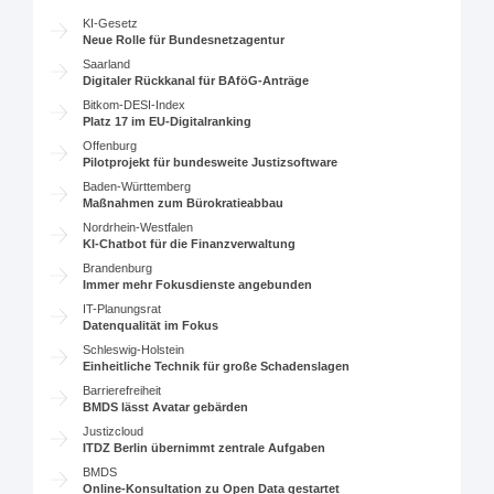
KI-Gesetz
Neue Rolle für Bundesnetzagentur
Saarland
Digitaler Rückkanal für BAföG-Anträge
Bitkom-DESI-Index
Platz 17 im EU-Digitalranking
Offenburg
Pilotprojekt für bundesweite Justizsoftware
Baden-Württemberg
Maßnahmen zum Bürokratieabbau
Nordrhein-Westfalen
KI-Chatbot für die Finanzverwaltung
Brandenburg
Immer mehr Fokusdienste angebunden
IT-Planungsrat
Datenqualität im Fokus
Schleswig-Holstein
Einheitliche Technik für große Schadenslagen
Barrierefreiheit
BMDS lässt Avatar gebärden
Justizcloud
ITDZ Berlin übernimmt zentrale Aufgaben
BMDS
Online-Konsultation zu Open Data gestartet