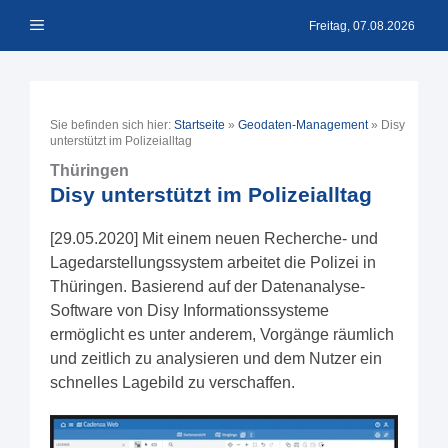
Zum
Menü
Inhalt
Freitag, 07.08.2026
springen
Sie befinden sich hier:
Startseite
»
Geodaten-Management
»
Disy
unterstützt im Polizeialltag
Thüringen
Disy unterstützt im Polizeialltag
[29.05.2020] Mit einem neuen Recherche- und
Lagedarstellungssystem arbeitet die Polizei in
Thüringen. Basierend auf der Datenanalyse-
Software von Disy Informationssysteme
ermöglicht es unter anderem, Vorgänge räumlich
und zeitlich zu analysieren und dem Nutzer ein
schnelles Lagebild zu verschaffen.