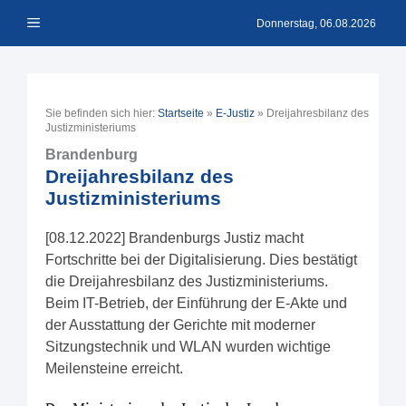
Zum
Menü
Inhalt
Donnerstag, 06.08.2026
springen
Sie befinden sich hier:
Startseite
»
E-Justiz
»
Dreijahresbilanz des
Justizministeriums
Brandenburg
Dreijahresbilanz des
Justizministeriums
[08.12.2022] Brandenburgs Justiz macht
Fortschritte bei der Digitalisierung. Dies bestätigt
die Dreijahresbilanz des Justizministeriums.
Beim IT-Betrieb, der Einführung der E-Akte und
der Ausstattung der Gerichte mit moderner
Sitzungstechnik und WLAN wurden wichtige
Meilensteine erreicht.