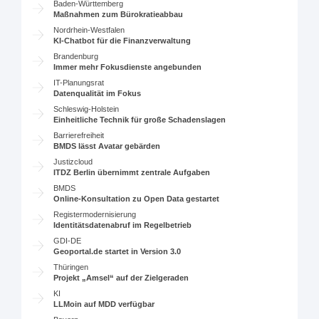
Baden-Württemberg
Maßnahmen zum Bürokratieabbau
Nordrhein-Westfalen
KI-Chatbot für die Finanzverwaltung
Brandenburg
Immer mehr Fokusdienste angebunden
IT-Planungsrat
Datenqualität im Fokus
Schleswig-Holstein
Einheitliche Technik für große Schadenslagen
Barrierefreiheit
BMDS lässt Avatar gebärden
Justizcloud
ITDZ Berlin übernimmt zentrale Aufgaben
BMDS
Online-Konsultation zu Open Data gestartet
Registermodernisierung
Identitätsdatenabruf im Regelbetrieb
GDI-DE
Geoportal.de startet in Version 3.0
Thüringen
Projekt „Amsel“ auf der Zielgeraden
KI
LLMoin auf MDD verfügbar