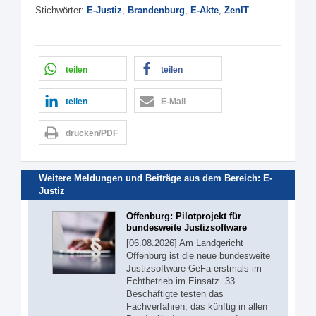
Stichwörter:
E-Justiz
,
Brandenburg
,
E-Akte
,
ZenIT
teilen
teilen
teilen
E-Mail
drucken/PDF
Weitere Meldungen und Beiträge aus dem Bereich:
E-
Justiz
Offenburg: Pilotprojekt für
bundesweite Justizsoftware
[06.08.2026] Am Landgericht
Offenburg ist die neue bundesweite
Justizsoftware GeFa erstmals im
Echtbetrieb im Einsatz. 33
Beschäftigte testen das
Fachverfahren, das künftig in allen