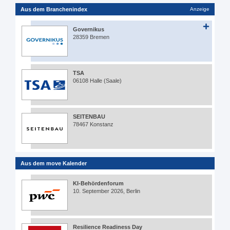
Aus dem Branchenindex
Anzeige
Governikus
28359 Bremen
TSA
06108 Halle (Saale)
SEITENBAU
78467 Konstanz
Aus dem move Kalender
KI-Behördenforum
10. September 2026, Berlin
Resilience Readiness Day