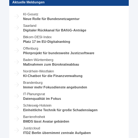
Aktuelle Meldungen
KI-Gesetz
Neue Rolle für Bundesnetzagentur
Saarland
Digitaler Rückkanal für BAföG-Anträge
Bitkom-DESI-Index
Platz 17 im EU-Digitalranking
Offenburg
Pilotprojekt für bundesweite Justizsoftware
Baden-Württemberg
Maßnahmen zum Bürokratieabbau
Nordrhein-Westfalen
KI-Chatbot für die Finanzverwaltung
Brandenburg
Immer mehr Fokusdienste angebunden
IT-Planungsrat
Datenqualität im Fokus
Schleswig-Holstein
Einheitliche Technik für große Schadenslagen
Barrierefreiheit
BMDS lässt Avatar gebärden
Justizcloud
ITDZ Berlin übernimmt zentrale Aufgaben