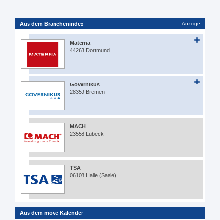
Aus dem Branchenindex
Anzeige
Materna
44263 Dortmund
Governikus
28359 Bremen
MACH
23558 Lübeck
TSA
06108 Halle (Saale)
Aus dem move Kalender