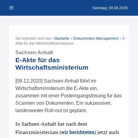
Zum
Menü
Inhalt
Samstag, 08.08.2026
springen
Sie befinden sich hier:
Startseite
»
Dokumenten-Management
»
E-
Akte für das Wirtschaftsministerium
Sachsen-Anhalt
E-Akte für das
Wirtschaftsministerium
[08.12.2020] Sachsen-Anhalt führt im
Wirtschaftsministerium die E-Akte ein,
zusammen mit einer Posteingangslösung für das
Scannen von Dokumenten. Ein sukzessiver,
landesweiter Roll-out ist geplant.
In Sachsen-Anhalt hat nach dem
Finanzministerium (
wir berichteten
) jetzt auch