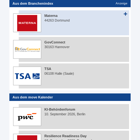
Aus dem Branchenindex
Anzeige
Materna
44263 Dortmund
GovConnect
30163 Hannover
TSA
06108 Halle (Saale)
Aus dem move Kalender
KI-Behördenforum
10. September 2026, Berlin
Resilience Readiness Day