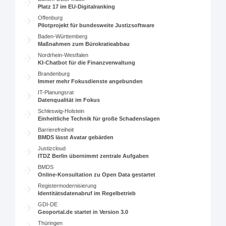
Platz 17 im EU-Digitalranking
Offenburg
Pilotprojekt für bundesweite Justizsoftware
Baden-Württemberg
Maßnahmen zum Bürokratieabbau
Nordrhein-Westfalen
KI-Chatbot für die Finanzverwaltung
Brandenburg
Immer mehr Fokusdienste angebunden
IT-Planungsrat
Datenqualität im Fokus
Schleswig-Holstein
Einheitliche Technik für große Schadenslagen
Barrierefreiheit
BMDS lässt Avatar gebärden
Justizcloud
ITDZ Berlin übernimmt zentrale Aufgaben
BMDS
Online-Konsultation zu Open Data gestartet
Registermodernisierung
Identitätsdatenabruf im Regelbetrieb
GDI-DE
Geoportal.de startet in Version 3.0
Thüringen