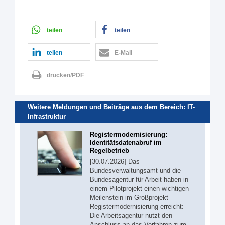
teilen
teilen
teilen
E-Mail
drucken/PDF
Weitere Meldungen und Beiträge aus dem Bereich:
IT-
Infrastruktur
Registermodernisierung:
Identitätsdatenabruf im
Regelbetrieb
[30.07.2026] Das
Bundesverwaltungsamt und die
Bundesagentur für Arbeit haben in
einem Pilotprojekt einen wichtigen
Meilenstein im Großprojekt
Registermodernisierung erreicht:
Die Arbeitsagentur nutzt den
Anschluss an das Verfahren zum