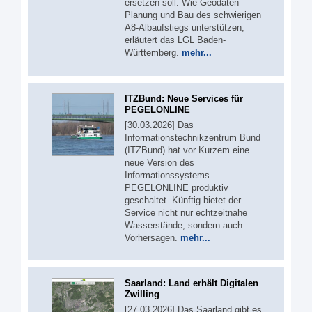
ersetzen soll. Wie Geodaten
Planung und Bau des schwierigen
A8-Albaufstiegs unterstützen,
erläutert das LGL Baden-
Württemberg.
mehr...
ITZBund: Neue Services für
PEGELONLINE
[30.03.2026] Das
Informationstechnikzentrum Bund
(ITZBund) hat vor Kurzem eine
neue Version des
Informationssystems
PEGELONLINE produktiv
geschaltet. Künftig bietet der
Service nicht nur echtzeitnahe
Wasserstände, sondern auch
Vorhersagen.
mehr...
Saarland: Land erhält Digitalen
Zwilling
[27.03.2026] Das Saarland gibt es