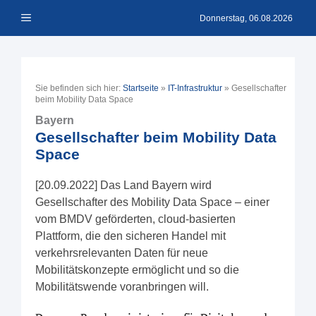
Zum
Menü
Inhalt
Donnerstag, 06.08.2026
springen
Sie befinden sich hier:
Startseite
»
IT-Infrastruktur
»
Gesellschafter
beim Mobility Data Space
Bayern
Gesellschafter beim Mobility Data
Space
[20.09.2022] Das Land Bayern wird
Gesellschafter des Mobility Data Space – einer
vom BMDV geförderten, cloud-basierten
Plattform, die den sicheren Handel mit
verkehrsrelevanten Daten für neue
Mobilitätskonzepte ermöglicht und so die
Mobilitätswende voranbringen will.