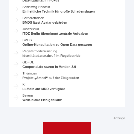
Datenqualität im Fokus
Schleswig-Holstein
Einheitliche Technik für große Schadenslagen
Barrierefreiheit
BMDS lässt Avatar gebärden
Justizcloud
ITDZ Berlin übernimmt zentrale Aufgaben
BMDS
Online-Konsultation zu Open Data gestartet
Registermodernisierung
Identitätsdatenabruf im Regelbetrieb
GDI-DE
Geoportal.de startet in Version 3.0
Thüringen
Projekt „Amsel“ auf der Zielgeraden
KI
LLMoin auf MDD verfügbar
Bayern
Weiß-blaue Erfolgsbilanz
Anzeige