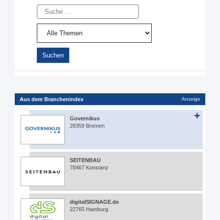
Suche
Aus dem Branchenindex
Anzeige
Governikus
28359 Bremen
SEITENBAU
78467 Konstanz
digitalSIGNAGE.de
22765 Hamburg