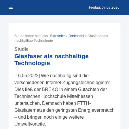
Zum
Menü
Inhalt
Freitag, 07.08.2026
springen
Sie befinden sich hier:
Startseite
»
Breitband
»
Glasfaser als
nachhaltige Technologie
Studie
Glasfaser als nachhaltige
Technologie
[16.05.2022] Wie nachhaltig sind die
verschiedenen Internet-Zugangstechnologien?
Dies ließ der BREKO in einem Gutachten der
Technischen Hochschule Mittelhessen
untersuchen. Demnach haben FTTH-
Glasfasernetze den geringsten Energieverbrauch
– und bringen noch einige weitere
Umweltvorteile.