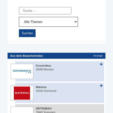
Suche
Aus dem Branchenindex
Anzeige
Governikus
28359 Bremen
Materna
44263 Dortmund
SEITENBAU
78467 Konstanz