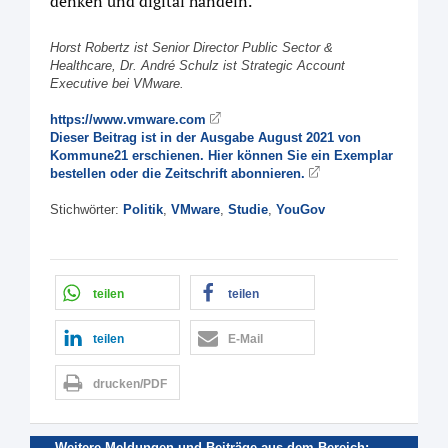
denken und digital handeln.
Horst Robertz ist Senior Director Public Sector &
Healthcare, Dr. André Schulz ist Strategic Account
Executive bei VMware.
https://www.vmware.com
Dieser Beitrag ist in der Ausgabe August 2021 von
Kommune21 erschienen. Hier können Sie ein Exemplar
bestellen oder die Zeitschrift abonnieren.
Stichwörter:
Politik
,
VMware
,
Studie
,
YouGov
teilen
teilen
teilen
E-Mail
drucken/PDF
Weitere Meldungen und Beiträge aus dem Bereich: