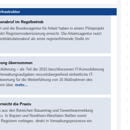
Infrastruktur
tenabruf im Regelbetrieb
und die Bundesagentur für Arbeit haben in einem Pilotprojekt
ekt Registermodernisierung erreicht: Die Arbeitsagentur nutzt
titätsdatenabruf als erste registerführende Stelle im
ierung übernommen
idierung – als Teil der 2015 beschlossenen IT-Konsolidierung
rwaltungsaufgaben ressortübergreifend einheitliche IT-
antwortung für die Weiterführung von 16 Maßnahmen des
mt über.
mehr...
reicht die Praxis
en aus den Bereichen Bauantrag und Gewerbeanmeldung
u. In Bayern und Nordrhein-Westfalen fließen somit
n Registern vorliegen, direkt in Verwaltungsprozesse ein.