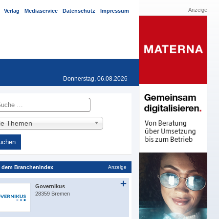
Anzeige
Verlag
Mediaservice
Datenschutz
Impressum
Donnerstag, 06.08.2026
he
lle Themen
 dem Branchenindex
Anzeige
Governikus
28359 Bremen