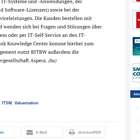
er IT-Systeme und -Anwendungen, der
d Software-Lizenzen) sowie bei der
iceleistungen. Die Kunden bestellen mit
d wenden sich bei Fragen und Störungen über
em oder per IT-Self-Service an den IT-
ank Knowledge Center komme hierbei zum
nagement nutzt BITBW außerdem die
rgesellschaft Aspera.
(ba)
Akt
,
ITSM
,
Valuemation
len
E-Mail
drucken/PDF