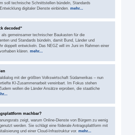
m soll technische Schnittstellen bündeln, Standards
ntwicklung digitaler Dienste einbinden.
mehr...
ck decoded“
l als gemeinsamer technischer Baukasten für die
nenten und Standards bündeln, damit Bund, Länder und
hr doppelt entwickeln. Das NEGZ will im Juni im Rahmen einer
vorhaben klären.
mehr...
ien
italdialog mit der größten Volkswirtschaft Südamerikas – nun
ertiefte KI-Zusammenarbeit vereinbart. Im Fokus stehen
r. Zudem wollen die Länder Ansätze erproben, die staatliche
hr...
ragsplattform machbar?
lanungsrats zeigt, warum Online-Dienste von Bürgern zu wenig
utzt werden. Sie schlägt eine föderale Antragsplattform mit
lisierung und einer Cloud-Infrastruktur vor.
mehr...