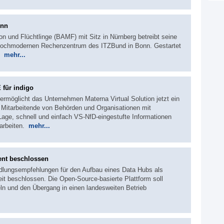
onn
n und Flüchtlinge (BAMF) mit Sitz in Nürnberg betreibt seine
m hochmodernen Rechenzentrum des ITZBund in Bonn. Gestartet
7.
mehr...
 für indigo
ermöglicht das Unternehmen Materna Virtual Solution jetzt ein
. Mitarbeitende von Behörden und Organisationen mit
Lage, schnell und einfach VS-NfD-eingestufte Informationen
rarbeiten.
mehr...
ent beschlossen
ndlungsempfehlungen für den Aufbau eines Data Hubs als
it beschlossen. Die Open-Source-basierte Plattform soll
n und den Übergang in einen landesweiten Betrieb