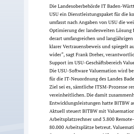
Die Landesoberbehörde IT Baden-Würt
USU ein Dienstleistungspaket für die 
umfasst nach Angaben von USU die wei
Optimierung der landesweiten Lösung 
derart umfangreichen und langjährigen 
klarer Vertrauensbeweis und spiegelt a
wider“, sagt Frank Dreher, verantwortli
Support im USU-Geschäftsbereich Valu
Die USU-Software Valuemation wird be
für die IT-Neuordnung des Landes Bade
Ziel sei es, sämtliche ITSM-Prozesse re
vereinheitlichen. Die damit zusammen
Entwicklungsleistungen hatte BITBW a
Aktuell steuert BITBW mit Valuemation
Arbeitsplatzrechner und 3.800 Remote-A
80.000 Arbeitsplätze betreut. Valuemat