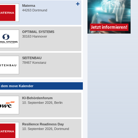
Materna
44263 Dortmund
OPTIMAL SYSTEMS
30163 Hannover
SEITENBAU
78467 Konstanz
 dem move Kalender
KI-Behördenforum
10. September 2026, Berlin
Resilience Readiness Day
10. September 2026, Dortmund