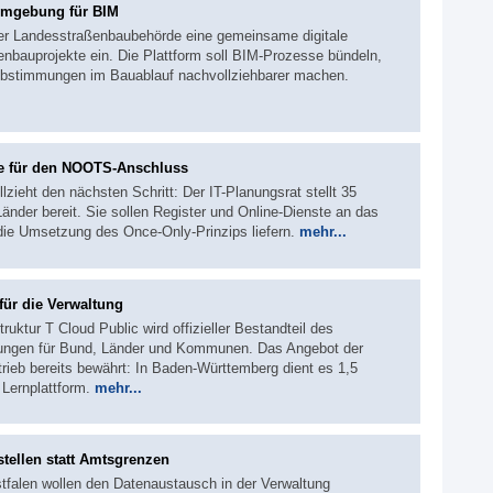
umgebung für BIM
der Landesstraßenbaubehörde eine gemeinsame digitale
bauprojekte ein. Die Plattform soll BIM-Prozesse bündeln,
d Abstimmungen im Bauablauf nachvollziehbarer machen.
te für den NOOTS-Anschluss
ieht den nächsten Schritt: Der IT-Planungsrat stellt 35
Länder bereit. Sie sollen Register und Online-Dienste an das
die Umsetzung des Once-Only-Prinzips liefern.
mehr...
ür die Verwaltung
ruktur T Cloud Public wird offizieller Bestandteil des
tungen für Bund, Länder und Kommunen. Das Angebot der
rieb bereits bewährt: In Baden-Württemberg dient es 1,5
 Lernplattform.
mehr...
tellen statt Amtsgrenzen
falen wollen den Datenaustausch in der Verwaltung