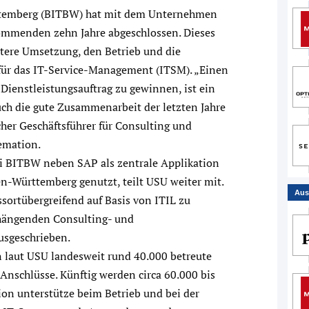
temberg (BITBW) hat mit dem Unternehmen
kommenden zehn Jahre abgeschlossen. Dieses
tere Umsetzung, den Betrieb und die
für das IT-Service-Management (ITSM). „Einen
Dienstleistungsauftrag zu gewinnen, ist ein
uch die gute Zusammenarbeit der letzten Jahre
cher Geschäftsführer für Consulting und
emation.
i BITBW neben SAP als zentrale Applikation
n-Württemberg genutzt, teilt USU weiter mit.
Aus
ssortübergreifend auf Basis von ITIL zu
hängenden Consulting- und
usgeschrieben.
 laut USU landesweit rund 40.000 betreute
nschlüsse. Künftig werden circa 60.000 bis
ion unterstütze beim Betrieb und bei der