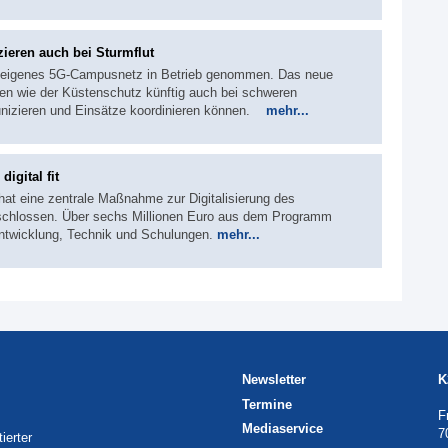
ieren auch bei Sturmflut
in eigenes 5G‑Campusnetz in Betrieb genommen. Das neue
den wie der Küstenschutz künftig auch bei schweren
unizieren und Einsätze koordinieren können.
mehr...
gital fit
at eine zentrale Maßnahme zur Digitalisierung des
schlossen. Über sechs Millionen Euro aus dem Programm
entwicklung, Technik und Schulungen.
mehr...
Newsletter
K
Termine
F
Mediaservice
7
ierter