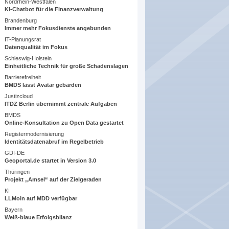
Nordrhein-Westfalen
KI-Chatbot für die Finanzverwaltung
Brandenburg
Immer mehr Fokusdienste angebunden
IT-Planungsrat
Datenqualität im Fokus
Schleswig-Holstein
Einheitliche Technik für große Schadenslagen
Barrierefreiheit
BMDS lässt Avatar gebärden
Justizcloud
ITDZ Berlin übernimmt zentrale Aufgaben
BMDS
Online-Konsultation zu Open Data gestartet
Registermodernisierung
Identitätsdatenabruf im Regelbetrieb
GDI-DE
Geoportal.de startet in Version 3.0
Thüringen
Projekt „Amsel“ auf der Zielgeraden
KI
LLMoin auf MDD verfügbar
Bayern
Weiß-blaue Erfolgsbilanz