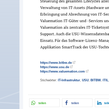
Steuerung des gesamten Lifecycles all
Verwaltung von IT-Assets (Hardware un
Erbringung und Abrechnung von IT-Serv
Valuemation IT-Güter und -Services un
Valuemation als zentrales IT-Ticketsyst
Support. Auch die USU-Wissensdatenb
Einsatz. Für das Software-Lizenz-Ma
Applikation SmartTrack der USU-Tochte
https://www.bitbw.de
https://www.usu.de
https://www.valuemation.com
Stichwörter:
IT-Infrastruktur
,
USU
,
BITBW
,
ITIL
teilen
teilen
tei