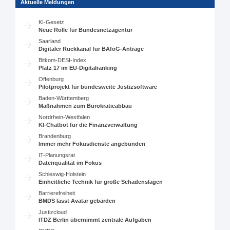
Aktuelle Meldungen
KI-Gesetz
Neue Rolle für Bundesnetzagentur
Saarland
Digitaler Rückkanal für BAföG-Anträge
Bitkom-DESI-Index
Platz 17 im EU-Digitalranking
Offenburg
Pilotprojekt für bundesweite Justizsoftware
Baden-Württemberg
Maßnahmen zum Bürokratieabbau
Nordrhein-Westfalen
KI-Chatbot für die Finanzverwaltung
Brandenburg
Immer mehr Fokusdienste angebunden
IT-Planungsrat
Datenqualität im Fokus
Schleswig-Holstein
Einheitliche Technik für große Schadenslagen
Barrierefreiheit
BMDS lässt Avatar gebärden
Justizcloud
ITDZ Berlin übernimmt zentrale Aufgaben