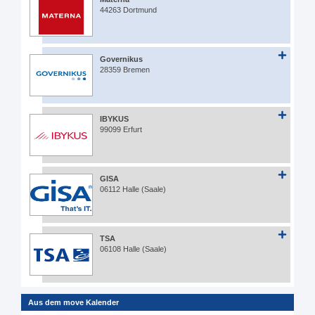
44263 Dortmund
Governikus
28359 Bremen
IBYKUS
99099 Erfurt
GISA
06112 Halle (Saale)
TSA
06108 Halle (Saale)
Aus dem move Kalender