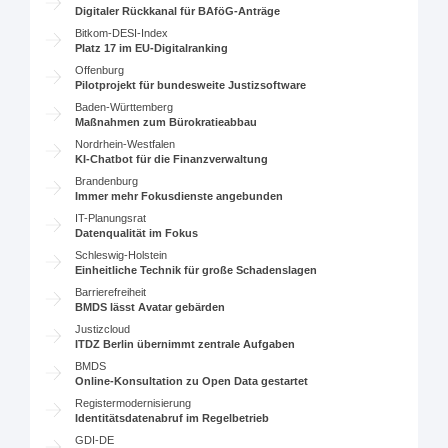
Digitaler Rückkanal für BAföG-Anträge
Bitkom-DESI-Index
Platz 17 im EU-Digitalranking
Offenburg
Pilotprojekt für bundesweite Justizsoftware
Baden-Württemberg
Maßnahmen zum Bürokratieabbau
Nordrhein-Westfalen
KI-Chatbot für die Finanzverwaltung
Brandenburg
Immer mehr Fokusdienste angebunden
IT-Planungsrat
Datenqualität im Fokus
Schleswig-Holstein
Einheitliche Technik für große Schadenslagen
Barrierefreiheit
BMDS lässt Avatar gebärden
Justizcloud
ITDZ Berlin übernimmt zentrale Aufgaben
BMDS
Online-Konsultation zu Open Data gestartet
Registermodernisierung
Identitätsdatenabruf im Regelbetrieb
GDI-DE