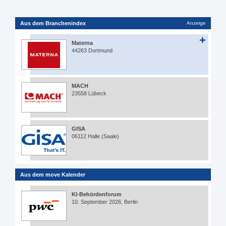
Aus dem Branchenindex
Anzeige
Materna
44263 Dortmund
MACH
23558 Lübeck
GISA
06112 Halle (Saale)
Aus dem move Kalender
KI-Behördenforum
10. September 2026, Berlin