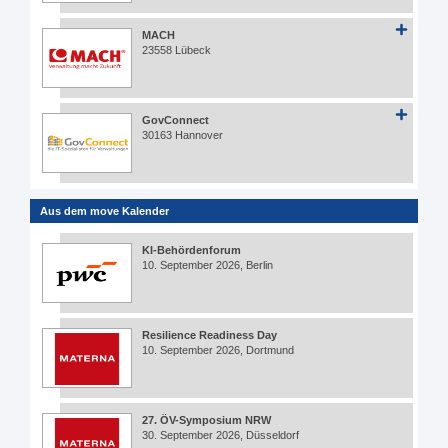
MACH
23558 Lübeck
GovConnect
30163 Hannover
Aus dem move Kalender
KI-Behördenforum
10. September 2026, Berlin
Resilience Readiness Day
10. September 2026, Dortmund
27. ÖV-Symposium NRW
30. September 2026, Düsseldorf