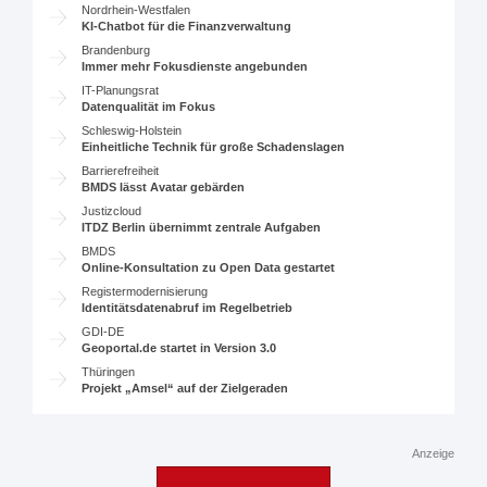
Nordrhein-Westfalen
KI-Chatbot für die Finanzverwaltung
Brandenburg
Immer mehr Fokusdienste angebunden
IT-Planungsrat
Datenqualität im Fokus
Schleswig-Holstein
Einheitliche Technik für große Schadenslagen
Barrierefreiheit
BMDS lässt Avatar gebärden
Justizcloud
ITDZ Berlin übernimmt zentrale Aufgaben
BMDS
Online-Konsultation zu Open Data gestartet
Registermodernisierung
Identitätsdatenabruf im Regelbetrieb
GDI-DE
Geoportal.de startet in Version 3.0
Thüringen
Projekt „Amsel“ auf der Zielgeraden
Anzeige