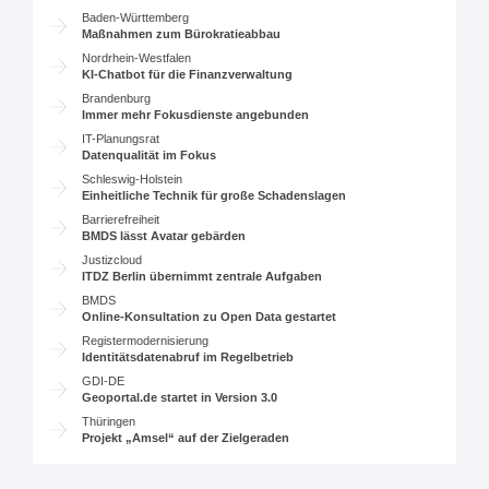
Baden-Württemberg
Maßnahmen zum Bürokratieabbau
Nordrhein-Westfalen
KI-Chatbot für die Finanzverwaltung
Brandenburg
Immer mehr Fokusdienste angebunden
IT-Planungsrat
Datenqualität im Fokus
Schleswig-Holstein
Einheitliche Technik für große Schadenslagen
Barrierefreiheit
BMDS lässt Avatar gebärden
Justizcloud
ITDZ Berlin übernimmt zentrale Aufgaben
BMDS
Online-Konsultation zu Open Data gestartet
Registermodernisierung
Identitätsdatenabruf im Regelbetrieb
GDI-DE
Geoportal.de startet in Version 3.0
Thüringen
Projekt „Amsel“ auf der Zielgeraden