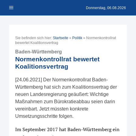
Zum
Menü
Inhalt
Donnerstag, 06.08.2026
springen
Sie befinden sich hier:
Startseite
»
Politik
»
Normenkontrollrat
bewertet Koalitionsvertrag
Baden-Württemberg
Normenkontrollrat bewertet
Koalitionsvertrag
[24.06.2021] Der Normenkontrollrat Baden-
Württemberg hat sich zum Koalitionsvertrag der
neuen Landesregierung geäußert: Wichtige
Maßnahmen zum Bürokratieabbau seien darin
vereinbart. Jetzt müssten konkrete
Umsetzungsschritte folgen.
Im September 2017 hat Baden-Württemberg ein