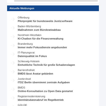
Aktuelle Meldungen
Offenburg
Pilotprojekt für bundesweite Justizsoftware
Baden-Württemberg
Maßnahmen zum Bürokratieabbau
Nordrhein-Westfalen
KI-Chatbot für die Finanzverwaltung
Brandenburg
Immer mehr Fokusdienste angebunden
IT-Planungsrat
Datenqualität im Fokus
Schleswig-Holstein
Einheitliche Technik für große Schadenslagen
Barrierefreiheit
BMDS lässt Avatar gebärden
Justizcloud
ITDZ Berlin übernimmt zentrale Aufgaben
BMDS
Online-Konsultation zu Open Data gestartet
Registermodernisierung
Identitätsdatenabruf im Regelbetrieb
GDI-DE