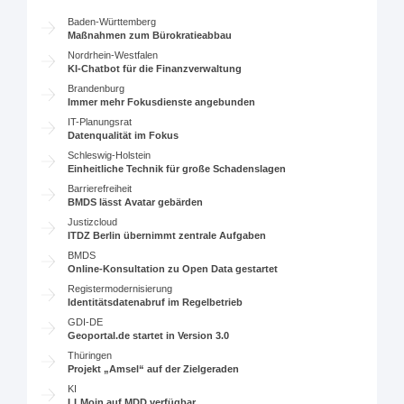
Baden-Württemberg
Maßnahmen zum Bürokratieabbau
Nordrhein-Westfalen
KI-Chatbot für die Finanzverwaltung
Brandenburg
Immer mehr Fokusdienste angebunden
IT-Planungsrat
Datenqualität im Fokus
Schleswig-Holstein
Einheitliche Technik für große Schadenslagen
Barrierefreiheit
BMDS lässt Avatar gebärden
Justizcloud
ITDZ Berlin übernimmt zentrale Aufgaben
BMDS
Online-Konsultation zu Open Data gestartet
Registermodernisierung
Identitätsdatenabruf im Regelbetrieb
GDI-DE
Geoportal.de startet in Version 3.0
Thüringen
Projekt „Amsel“ auf der Zielgeraden
KI
LLMoin auf MDD verfügbar