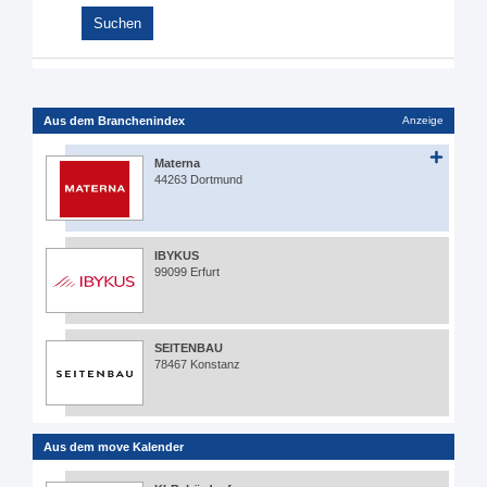
Aus dem Branchenindex
Anzeige
Materna
44263 Dortmund
IBYKUS
99099 Erfurt
SEITENBAU
78467 Konstanz
Aus dem move Kalender