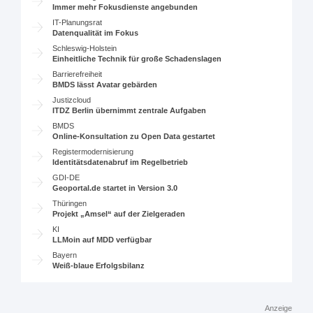
Immer mehr Fokusdienste angebunden
IT-Planungsrat
Datenqualität im Fokus
Schleswig-Holstein
Einheitliche Technik für große Schadenslagen
Barrierefreiheit
BMDS lässt Avatar gebärden
Justizcloud
ITDZ Berlin übernimmt zentrale Aufgaben
BMDS
Online-Konsultation zu Open Data gestartet
Registermodernisierung
Identitätsdatenabruf im Regelbetrieb
GDI-DE
Geoportal.de startet in Version 3.0
Thüringen
Projekt „Amsel“ auf der Zielgeraden
KI
LLMoin auf MDD verfügbar
Bayern
Weiß-blaue Erfolgsbilanz
Anzeige