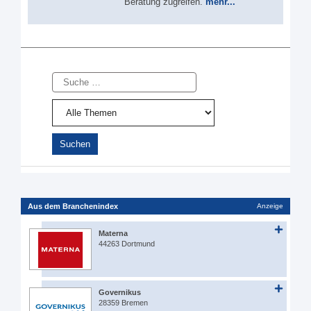
Beratung zugreifen.
mehr...
Suche
Aus dem Branchenindex
Anzeige
Materna
44263 Dortmund
Governikus
28359 Bremen