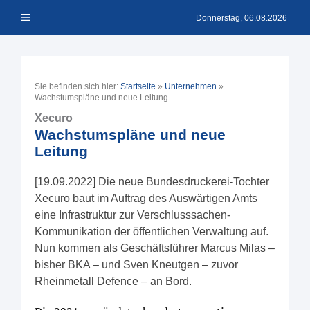
Zum
Menü
Inhalt
Donnerstag, 06.08.2026
springen
Sie befinden sich hier:
Startseite
»
Unternehmen
»
Wachstumspläne und neue Leitung
Xecuro
Wachstumspläne und neue
Leitung
[19.09.2022] Die neue Bundesdruckerei-Tochter
Xecuro baut im Auftrag des Auswärtigen Amts
eine Infrastruktur zur Verschlusssachen-
Kommunikation der öffentlichen Verwaltung auf.
Nun kommen als Geschäftsführer Marcus Milas –
bisher BKA – und Sven Kneutgen – zuvor
Rheinmetall Defence – an Bord.