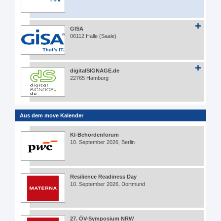
GISA
06112 Halle (Saale)
digitalSIGNAGE.de
22765 Hamburg
Aus dem move Kalender
KI-Behördenforum
10. September 2026, Berlin
Resilience Readiness Day
10. September 2026, Dortmund
27. ÖV-Symposium NRW