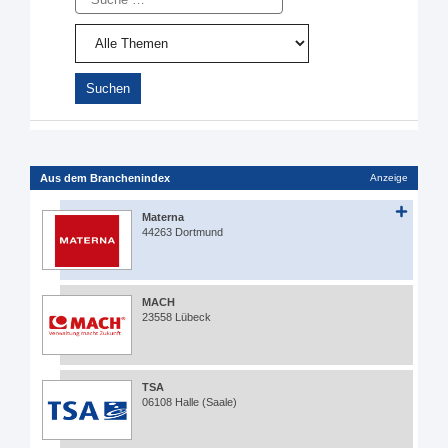
Aus dem Branchenindex
Anzeige
Materna
44263 Dortmund
MACH
23558 Lübeck
TSA
06108 Halle (Saale)