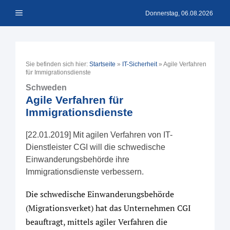
Zum
Menü
Inhalt
Donnerstag, 06.08.2026
springen
Sie befinden sich hier:
Startseite
»
IT-Sicherheit
»
Agile Verfahren
für Immigrationsdienste
Schweden
Agile Verfahren für
Immigrationsdienste
[22.01.2019] Mit agilen Verfahren von IT-
Dienstleister CGI will die schwedische
Einwanderungsbehörde ihre
Immigrationsdienste verbessern.
Die schwedische Einwanderungsbehörde
(Migrationsverket) hat das Unternehmen CGI
beauftragt, mittels agiler Verfahren die