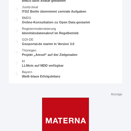
BMDS lässt Avatar gebärden
Justizcloud
ITDZ Berlin übernimmt zentrale Aufgaben
BMDS
Online-Konsultation zu Open Data gestartet
Registermodernisierung
Identitätsdatenabruf im Regelbetrieb
GDI-DE
Geoportal.de startet in Version 3.0
Thüringen
Projekt „Amsel“ auf der Zielgeraden
KI
LLMoin auf MDD verfügbar
Bayern
Weiß-blaue Erfolgsbilanz
Anzeige