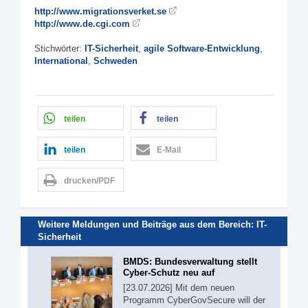
http://www.migrationsverket.se
http://www.de.cgi.com
Stichwörter:
IT-Sicherheit
,
agile Software-Entwicklung
,
International
,
Schweden
teilen
teilen
teilen
E-Mail
drucken/PDF
Weitere Meldungen und Beiträge aus dem Bereich:
IT-
Sicherheit
BMDS: Bundesverwaltung stellt
Cyber-Schutz neu auf
[23.07.2026] Mit dem neuen
Programm CyberGovSecure will der