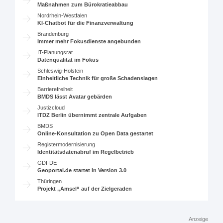
Maßnahmen zum Bürokratieabbau
Nordrhein-Westfalen
KI-Chatbot für die Finanzverwaltung
Brandenburg
Immer mehr Fokusdienste angebunden
IT-Planungsrat
Datenqualität im Fokus
Schleswig-Holstein
Einheitliche Technik für große Schadenslagen
Barrierefreiheit
BMDS lässt Avatar gebärden
Justizcloud
ITDZ Berlin übernimmt zentrale Aufgaben
BMDS
Online-Konsultation zu Open Data gestartet
Registermodernisierung
Identitätsdatenabruf im Regelbetrieb
GDI-DE
Geoportal.de startet in Version 3.0
Thüringen
Projekt „Amsel“ auf der Zielgeraden
Anzeige