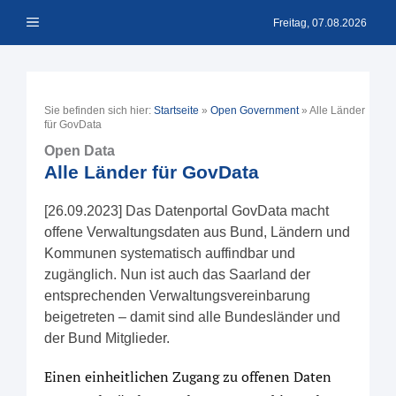
Zum
Menü
Inhalt
Freitag, 07.08.2026
springen
Sie befinden sich hier:
Startseite
»
Open Government
»
Alle Länder
für GovData
Open Data
Alle Länder für GovData
[26.09.2023] Das Datenportal GovData macht
offene Verwaltungsdaten aus Bund, Ländern und
Kommunen systematisch auffindbar und
zugänglich. Nun ist auch das Saarland der
entsprechenden Verwaltungsvereinbarung
beigetreten – damit sind alle Bundesländer und
der Bund Mitglieder.
Einen einheitlichen Zugang zu offenen Daten