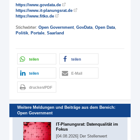
https://www.govdata.de
https://www.it-planungsrat.de
https://www.fitko.de
Stichwörter:
Open Government
,
GovData
,
Open Data
,
Politik
,
Portale
,
Saarland
teilen
teilen
teilen
E-Mail
drucken/PDF
Weitere Meldungen und Beiträge aus dem Bereich:
Open Government
IT-Planungsrat: Datenqualität im
Fokus
[04.08.2026] Der Stellenwert