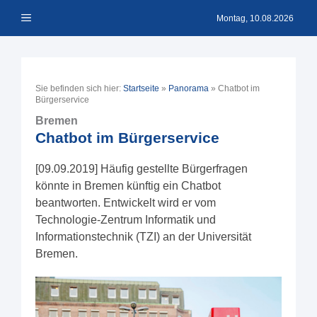
Zum
Menü
Inhalt
Montag, 10.08.2026
springen
Sie befinden sich hier:
Startseite
»
Panorama
»
Chatbot im
Bürgerservice
Bremen
Chatbot im Bürgerservice
[09.09.2019] Häufig gestellte Bürgerfragen
könnte in Bremen künftig ein Chatbot
beantworten. Entwickelt wird er vom
Technologie-Zentrum Informatik und
Informationstechnik (TZI) an der Universität
Bremen.