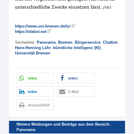
unterschiedliche Zwecke einsetzen lässt.
(ve)
https://www.uni-bremen.de/tzi
https://idabot.net
Stichwörter:
Panorama
,
Bremen
,
Bürgerservice
,
Chatbot
,
Hans-Henning Lühr
,
künstliche Intelligenz (KI)
,
Universität Bremen
teilen
teilen
teilen
E-Mail
drucken/PDF
Weitere Meldungen und Beiträge aus dem Bereich:
Panorama