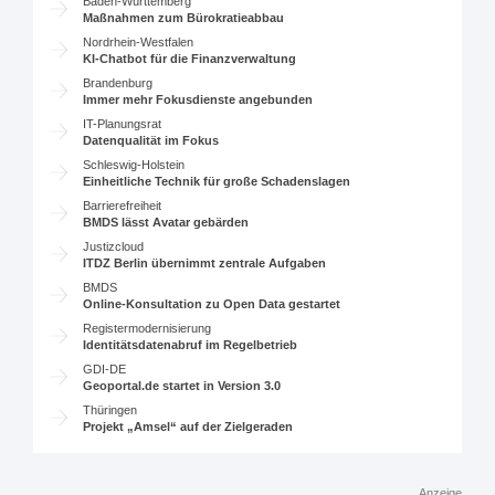
Baden-Württemberg
Maßnahmen zum Bürokratieabbau
Nordrhein-Westfalen
KI-Chatbot für die Finanzverwaltung
Brandenburg
Immer mehr Fokusdienste angebunden
IT-Planungsrat
Datenqualität im Fokus
Schleswig-Holstein
Einheitliche Technik für große Schadenslagen
Barrierefreiheit
BMDS lässt Avatar gebärden
Justizcloud
ITDZ Berlin übernimmt zentrale Aufgaben
BMDS
Online-Konsultation zu Open Data gestartet
Registermodernisierung
Identitätsdatenabruf im Regelbetrieb
GDI-DE
Geoportal.de startet in Version 3.0
Thüringen
Projekt „Amsel“ auf der Zielgeraden
Anzeige