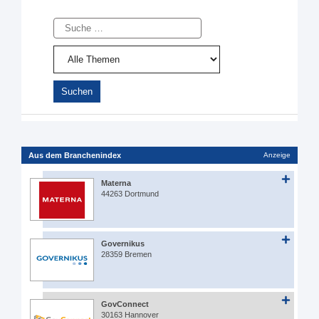
Suche
Aus dem Branchenindex
Anzeige
Materna
44263 Dortmund
Governikus
28359 Bremen
GovConnect
30163 Hannover