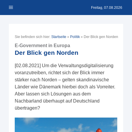
Zum
Menü
Inhalt
Freitag, 07.08.2026
springen
Sie befinden sich hier:
Startseite
»
Politik
»
Der Blick gen Norden
E-Government in Europa
Der Blick gen Norden
[02.08.2021] Um die Verwaltungsdigitalisierung
voranzutreiben, richtet sich der Blick immer
stärker nach Norden – gelten skandinavische
Länder wie Dänemark hierbei doch als Vorreiter.
Aber lassen sich Lösungen aus dem
Nachbarland überhaupt auf Deutschland
übertragen?