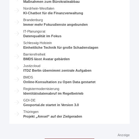
Maßnahmen zum Bürokratieabbau
Nordrhein-Westfalen
KI-Chatbot für die Finanzverwaltung
Brandenburg
Immer mehr Fokusdienste angebunden
IT-Planungsrat
Datenqualität im Fokus
Schleswig-Holstein
Einheitliche Technik für große Schadenslagen
Barrierefreiheit
BMDS lässt Avatar gebärden
Justizcloud
ITDZ Berlin übernimmt zentrale Aufgaben
BMDS
Online-Konsultation zu Open Data gestartet
Registermodernisierung
Identitätsdatenabruf im Regelbetrieb
GDI-DE
Geoportal.de startet in Version 3.0
Thüringen
Projekt „Amsel“ auf der Zielgeraden
Anzeige