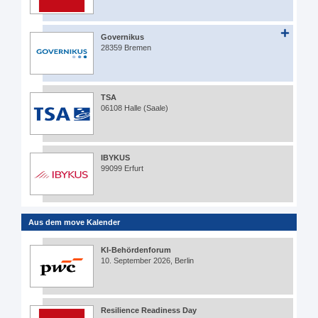
Governikus
28359 Bremen
TSA
06108 Halle (Saale)
IBYKUS
99099 Erfurt
Aus dem move Kalender
KI-Behördenforum
10. September 2026, Berlin
Resilience Readiness Day