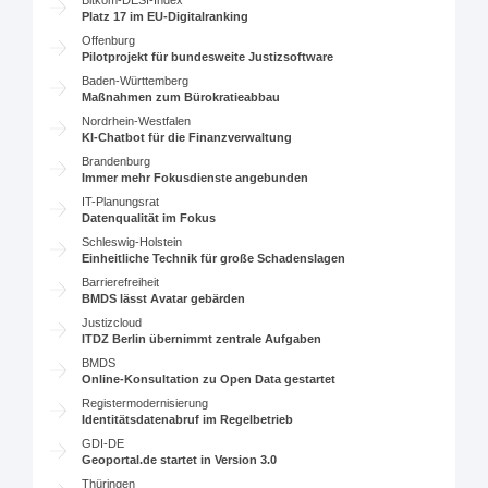
Bitkom-DESI-Index
Platz 17 im EU-Digitalranking
Offenburg
Pilotprojekt für bundesweite Justizsoftware
Baden-Württemberg
Maßnahmen zum Bürokratieabbau
Nordrhein-Westfalen
KI-Chatbot für die Finanzverwaltung
Brandenburg
Immer mehr Fokusdienste angebunden
IT-Planungsrat
Datenqualität im Fokus
Schleswig-Holstein
Einheitliche Technik für große Schadenslagen
Barrierefreiheit
BMDS lässt Avatar gebärden
Justizcloud
ITDZ Berlin übernimmt zentrale Aufgaben
BMDS
Online-Konsultation zu Open Data gestartet
Registermodernisierung
Identitätsdatenabruf im Regelbetrieb
GDI-DE
Geoportal.de startet in Version 3.0
Thüringen