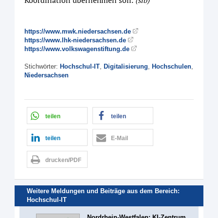
Koordination übernehmen soll.
(sib)
https://www.mwk.niedersachsen.de
https://www.lhk-niedersachsen.de
https://www.volkswagenstiftung.de
Stichwörter:
Hochschul-IT
,
Digitalisierung
,
Hochschulen
,
Niedersachsen
teilen
teilen
teilen
E-Mail
drucken/PDF
Weitere Meldungen und Beiträge aus dem Bereich:
Hochschul-IT
Nordrhein-Westfalen: KI-Zentrum