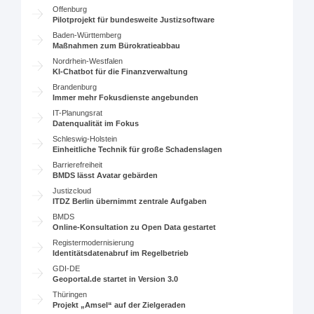
Offenburg
Pilotprojekt für bundesweite Justizsoftware
Baden-Württemberg
Maßnahmen zum Bürokratieabbau
Nordrhein-Westfalen
KI-Chatbot für die Finanzverwaltung
Brandenburg
Immer mehr Fokusdienste angebunden
IT-Planungsrat
Datenqualität im Fokus
Schleswig-Holstein
Einheitliche Technik für große Schadenslagen
Barrierefreiheit
BMDS lässt Avatar gebärden
Justizcloud
ITDZ Berlin übernimmt zentrale Aufgaben
BMDS
Online-Konsultation zu Open Data gestartet
Registermodernisierung
Identitätsdatenabruf im Regelbetrieb
GDI-DE
Geoportal.de startet in Version 3.0
Thüringen
Projekt „Amsel“ auf der Zielgeraden