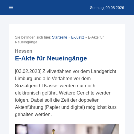
Zum
Menü
Inhalt
Sonntag, 09.08.2026
springen
Sie befinden sich hier:
Startseite
»
E-Justiz
»
E-Akte für
Neueingänge
Hessen
E-Akte für Neueingänge
[03.02.2023] Zivilverfahren vor dem Landgericht
Limburg und alle Verfahren vor dem
Sozialgericht Kassel werden nur noch
elektronisch geführt. Weitere Gerichte werden
folgen. Dabei soll die Zeit der doppelten
Aktenführung (Papier und digital) möglichst kurz
gehalten werden.