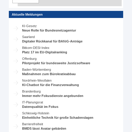
Aktuelle Meldungen
KI-Gesetz
Neue Rolle für Bundesnetzagentur
Saarland
Digitaler Rückkanal für BAföG-Anträge
Bitkom-DESI-Index
Platz 17 im EU-Digitalranking
Offenburg
Pilotprojekt für bundesweite Justizsoftware
Baden-Württemberg
Maßnahmen zum Bürokratieabbau
Nordrhein-Westfalen
KI-Chatbot für die Finanzverwaltung
Brandenburg
Immer mehr Fokusdienste angebunden
IT-Planungsrat
Datenqualität im Fokus
Schleswig-Holstein
Einheitliche Technik für große Schadenslagen
Barrierefreiheit
BMDS lässt Avatar gebärden