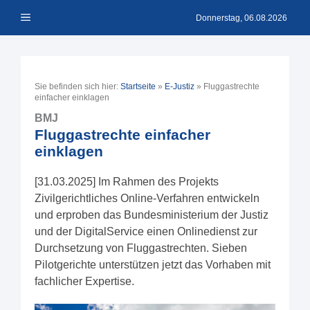
Zum
Menü
Inhalt
Donnerstag, 06.08.2026
springen
Sie befinden sich hier:
Startseite
»
E-Justiz
»
Fluggastrechte
einfacher einklagen
BMJ
Fluggastrechte einfacher
einklagen
[31.03.2025] Im Rahmen des Projekts
Zivilgerichtliches Online-Verfahren entwickeln
und erproben das Bundesministerium der Justiz
und der DigitalService einen Onlinedienst zur
Durchsetzung von Fluggastrechten. Sieben
Pilotgerichte unterstützen jetzt das Vorhaben mit
fachlicher Expertise.