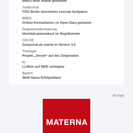
BMDS lässt Avatar gebärden
Justizcloud
ITDZ Berlin übernimmt zentrale Aufgaben
BMDS
Online-Konsultation zu Open Data gestartet
Registermodernisierung
Identitätsdatenabruf im Regelbetrieb
GDI-DE
Geoportal.de startet in Version 3.0
Thüringen
Projekt „Amsel“ auf der Zielgeraden
KI
LLMoin auf MDD verfügbar
Bayern
Weiß-blaue Erfolgsbilanz
Anzeige