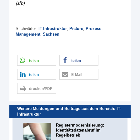
(sib)
Stichwörter:
IT-Infrastruktur
,
Picture
,
Prozess-
Management
,
Sachsen
teilen
teilen
teilen
E-Mail
drucken/PDF
Weitere Meldungen und Beiträge aus dem Bereich:
IT-
Infrastruktur
Registermodernisierung:
Identitätsdatenabruf im
Regelbetrieb