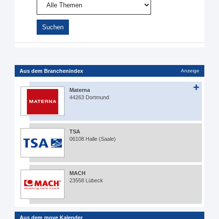
Aus dem Branchenindex
Anzeige
Materna
44263 Dortmund
TSA
06108 Halle (Saale)
MACH
23558 Lübeck
Aus dem move Kalender