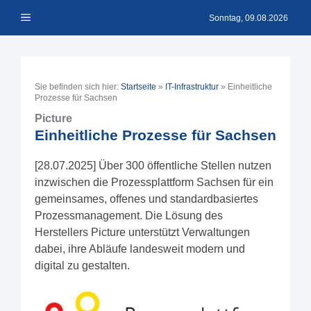
Zum
Menü
Inhalt
Sonntag, 09.08.2026
springen
Sie befinden sich hier:
Startseite
»
IT-Infrastruktur
»
Einheitliche
Prozesse für Sachsen
Picture
Einheitliche Prozesse für Sachsen
[28.07.2025] Über 300 öffentliche Stellen nutzen
inzwischen die Prozessplattform Sachsen für ein
gemeinsames, offenes und standardbasiertes
Prozessmanagement. Die Lösung des
Herstellers Picture unterstützt Verwaltungen
dabei, ihre Abläufe landesweit modern und
digital zu gestalten.