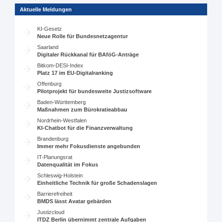
Aktuelle Meldungen
KI-Gesetz
Neue Rolle für Bundesnetzagentur
Saarland
Digitaler Rückkanal für BAföG-Anträge
Bitkom-DESI-Index
Platz 17 im EU-Digitalranking
Offenburg
Pilotprojekt für bundesweite Justizsoftware
Baden-Württemberg
Maßnahmen zum Bürokratieabbau
Nordrhein-Westfalen
KI-Chatbot für die Finanzverwaltung
Brandenburg
Immer mehr Fokusdienste angebunden
IT-Planungsrat
Datenqualität im Fokus
Schleswig-Holstein
Einheitliche Technik für große Schadenslagen
Barrierefreiheit
BMDS lässt Avatar gebärden
Justizcloud
ITDZ Berlin übernimmt zentrale Aufgaben