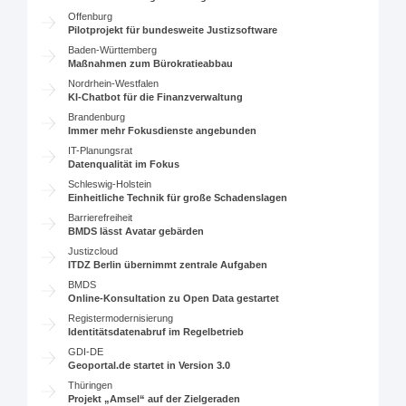
Offenburg
Pilotprojekt für bundesweite Justizsoftware
Baden-Württemberg
Maßnahmen zum Bürokratieabbau
Nordrhein-Westfalen
KI-Chatbot für die Finanzverwaltung
Brandenburg
Immer mehr Fokusdienste angebunden
IT-Planungsrat
Datenqualität im Fokus
Schleswig-Holstein
Einheitliche Technik für große Schadenslagen
Barrierefreiheit
BMDS lässt Avatar gebärden
Justizcloud
ITDZ Berlin übernimmt zentrale Aufgaben
BMDS
Online-Konsultation zu Open Data gestartet
Registermodernisierung
Identitätsdatenabruf im Regelbetrieb
GDI-DE
Geoportal.de startet in Version 3.0
Thüringen
Projekt „Amsel“ auf der Zielgeraden