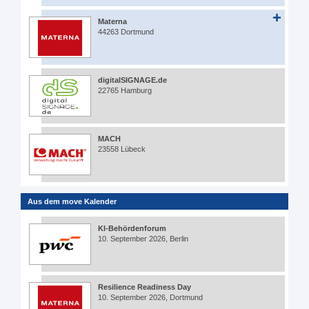
Materna
44263 Dortmund
digitalSIGNAGE.de
22765 Hamburg
MACH
23558 Lübeck
Aus dem move Kalender
KI-Behördenforum
10. September 2026, Berlin
Resilience Readiness Day
10. September 2026, Dortmund