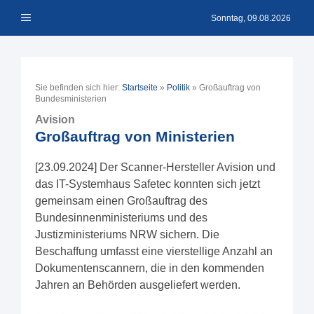
Zum
Menü
Inhalt
Sonntag, 09.08.2026
springen
Sie befinden sich hier:
Startseite
»
Politik
»
Großauftrag von
Bundesministerien
Avision
Großauftrag von Ministerien
[23.09.2024] Der Scanner-Hersteller Avision und
das IT-Systemhaus Safetec konnten sich jetzt
gemeinsam einen Großauftrag des
Bundesinnenministeriums und des
Justizministeriums NRW sichern. Die
Beschaffung umfasst eine vierstellige Anzahl an
Dokumentenscannern, die in den kommenden
Jahren an Behörden ausgeliefert werden.