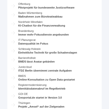
Offenburg
Pilotprojekt für bundesweite Justizsoftware
Baden-Württemberg
Maßnahmen zum Bürokratieabbau
Nordrhein-Westfalen
KI-Chatbot für die Finanzverwaltung
Brandenburg
Immer mehr Fokusdienste angebunden
IT-Planungsrat
Datenqualität im Fokus
Schleswig-Holstein
Einheitliche Technik für große Schadenslagen
Barrierefreiheit
BMDS lässt Avatar gebärden
Justizcloud
ITDZ Berlin übernimmt zentrale Aufgaben
BMDS
Online-Konsultation zu Open Data gestartet
Registermodernisierung
Identitätsdatenabruf im Regelbetrieb
GDI-DE
Geoportal.de startet in Version 3.0
Thüringen
Projekt „Amsel“ auf der Zielgeraden