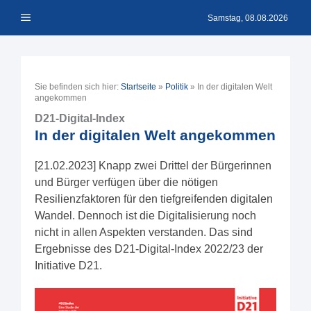
Zum
Menü
Inhalt
Samstag, 08.08.2026
springen
Sie befinden sich hier:
Startseite
»
Politik
»
In der digitalen Welt
angekommen
D21-Digital-Index
In der digitalen Welt angekommen
[21.02.2023] Knapp zwei Drittel der Bürgerinnen
und Bürger verfügen über die nötigen
Resilienzfaktoren für den tiefgreifenden digitalen
Wandel. Dennoch ist die Digitalisierung noch
nicht in allen Aspekten verstanden. Das sind
Ergebnisse des D21-Digital-Index 2022/23 der
Initiative D21.