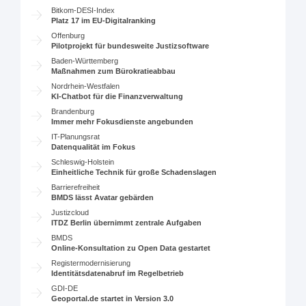
Bitkom-DESI-Index
Platz 17 im EU-Digitalranking
Offenburg
Pilotprojekt für bundesweite Justizsoftware
Baden-Württemberg
Maßnahmen zum Bürokratieabbau
Nordrhein-Westfalen
KI-Chatbot für die Finanzverwaltung
Brandenburg
Immer mehr Fokusdienste angebunden
IT-Planungsrat
Datenqualität im Fokus
Schleswig-Holstein
Einheitliche Technik für große Schadenslagen
Barrierefreiheit
BMDS lässt Avatar gebärden
Justizcloud
ITDZ Berlin übernimmt zentrale Aufgaben
BMDS
Online-Konsultation zu Open Data gestartet
Registermodernisierung
Identitätsdatenabruf im Regelbetrieb
GDI-DE
Geoportal.de startet in Version 3.0