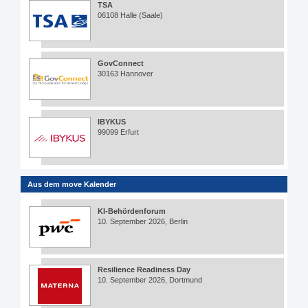
TSA
06108 Halle (Saale)
GovConnect
30163 Hannover
IBYKUS
99099 Erfurt
Aus dem move Kalender
KI-Behördenforum
10. September 2026, Berlin
Resilience Readiness Day
10. September 2026, Dortmund