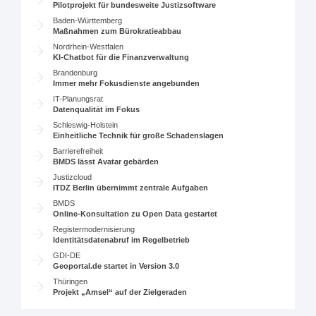
Pilotprojekt für bundesweite Justizsoftware
Baden-Württemberg
Maßnahmen zum Bürokratieabbau
Nordrhein-Westfalen
KI-Chatbot für die Finanzverwaltung
Brandenburg
Immer mehr Fokusdienste angebunden
IT-Planungsrat
Datenqualität im Fokus
Schleswig-Holstein
Einheitliche Technik für große Schadenslagen
Barrierefreiheit
BMDS lässt Avatar gebärden
Justizcloud
ITDZ Berlin übernimmt zentrale Aufgaben
BMDS
Online-Konsultation zu Open Data gestartet
Registermodernisierung
Identitätsdatenabruf im Regelbetrieb
GDI-DE
Geoportal.de startet in Version 3.0
Thüringen
Projekt „Amsel“ auf der Zielgeraden