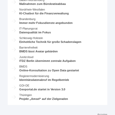
Baden-Württemberg
Maßnahmen zum Bürokratieabbau
Nordrhein-Westfalen
KI-Chatbot für die Finanzverwaltung
Brandenburg
Immer mehr Fokusdienste angebunden
IT-Planungsrat
Datenqualität im Fokus
Schleswig-Holstein
Einheitliche Technik für große Schadenslagen
Barrierefreiheit
BMDS lässt Avatar gebärden
Justizcloud
ITDZ Berlin übernimmt zentrale Aufgaben
BMDS
Online-Konsultation zu Open Data gestartet
Registermodernisierung
Identitätsdatenabruf im Regelbetrieb
GDI-DE
Geoportal.de startet in Version 3.0
Thüringen
Projekt „Amsel“ auf der Zielgeraden
Anzeige