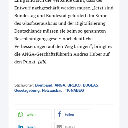
Einig sind sich die Verbände darin, dass der
Entwurf nachgeschärft werden müsse. „Jetzt sind
Bundestag und Bundesrat gefordert. Im Sinne
des Glasfaserausbaus und der Digitalisierung
Deutschlands müssen sie beim so genannten
Beschleunigungsgesetz noch deutliche
Verbesserungen auf den Weg bringen“, bringt es
die ANGA-Geschäftsführerin Andrea Huber auf
den Punkt.
(sib)
Stichwörter:
Breitband
,
ANGA
,
BREKO
,
BUGLAS
,
Gesetzgebung
,
Netzausbau
,
TK-NABEG
teilen
teilen
teilen
E-Mail