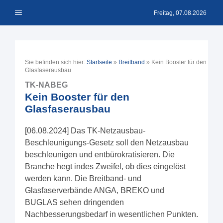
Zum
Menü
Inhalt
Freitag, 07.08.2026
springen
Sie befinden sich hier:
Startseite
»
Breitband
»
Kein Booster für den
Glasfaserausbau
TK-NABEG
Kein Booster für den
Glasfaserausbau
[06.08.2024] Das TK-Netzausbau-
Beschleunigungs-Gesetz soll den Netzausbau
beschleunigen und entbürokratisieren. Die
Branche hegt indes Zweifel, ob dies eingelöst
werden kann. Die Breitband- und
Glasfaserverbände ANGA, BREKO und
BUGLAS sehen dringenden
Nachbesserungsbedarf in wesentlichen Punkten.