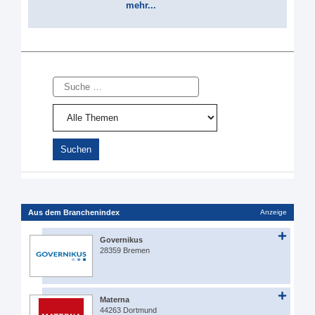
mehr...
Suche
Aus dem Branchenindex
Anzeige
Governikus
28359 Bremen
Materna
44263 Dortmund