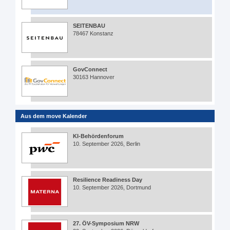
SEITENBAU
78467 Konstanz
GovConnect
30163 Hannover
Aus dem move Kalender
KI-Behördenforum
10. September 2026, Berlin
Resilience Readiness Day
10. September 2026, Dortmund
27. ÖV-Symposium NRW