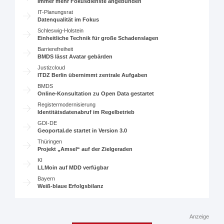
Immer mehr Fokusdienste angebunden
IT-Planungsrat
Datenqualität im Fokus
Schleswig-Holstein
Einheitliche Technik für große Schadenslagen
Barrierefreiheit
BMDS lässt Avatar gebärden
Justizcloud
ITDZ Berlin übernimmt zentrale Aufgaben
BMDS
Online-Konsultation zu Open Data gestartet
Registermodernisierung
Identitätsdatenabruf im Regelbetrieb
GDI-DE
Geoportal.de startet in Version 3.0
Thüringen
Projekt „Amsel“ auf der Zielgeraden
KI
LLMoin auf MDD verfügbar
Bayern
Weiß-blaue Erfolgsbilanz
Anzeige