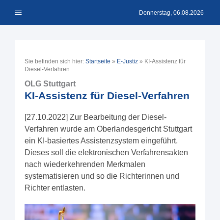
Zum
Menü
Inhalt
Donnerstag, 06.08.2026
springen
Sie befinden sich hier:
Startseite
»
E-Justiz
»
KI-Assistenz für
Diesel-Verfahren
OLG Stuttgart
KI-Assistenz für Diesel-Verfahren
[27.10.2022] Zur Bearbeitung der Diesel-
Verfahren wurde am Oberlandesgericht Stuttgart
ein KI-basiertes Assistenzsystem eingeführt.
Dieses soll die elektronischen Verfahrensakten
nach wiederkehrenden Merkmalen
systematisieren und so die Richterinnen und
Richter entlasten.