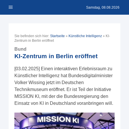
Zum
Menü
Inhalt
Samstag, 08.08.2026
springen
Sie befinden sich hier:
Startseite
»
Künstliche Intelligenz
»
KI-
Zentrum in Berlin eröffnet
Bund
KI-Zentrum in Berlin eröffnet
[03.02.2025] Einen interaktiven Erlebnisraum zu
Künstlicher Intelligenz hat Bundesdigitalminister
Volker Wissing jetzt im Deutschen
Technikmuseum eröffnet. Er ist Teil der Initiative
MISSION KI, mit der die Bundesregierung den
Einsatz von KI in Deutschland voranbringen will.