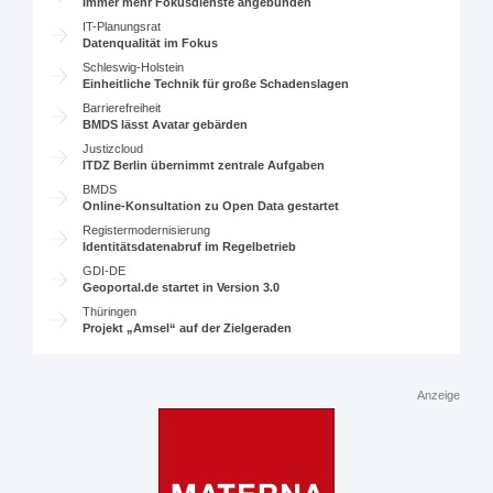
Immer mehr Fokusdienste angebunden
IT-Planungsrat
Datenqualität im Fokus
Schleswig-Holstein
Einheitliche Technik für große Schadenslagen
Barrierefreiheit
BMDS lässt Avatar gebärden
Justizcloud
ITDZ Berlin übernimmt zentrale Aufgaben
BMDS
Online-Konsultation zu Open Data gestartet
Registermodernisierung
Identitätsdatenabruf im Regelbetrieb
GDI-DE
Geoportal.de startet in Version 3.0
Thüringen
Projekt „Amsel“ auf der Zielgeraden
Anzeige